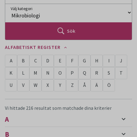
Välj kategori
Sök
ALFABETISKT REGISTER
A
B
C
D
E
F
G
H
I
J
K
L
M
N
O
P
Q
R
S
T
U
V
W
X
Y
Z
Å
Ä
Ö
Vi hittade 216 resultat som matchade dina kriterier
A
B