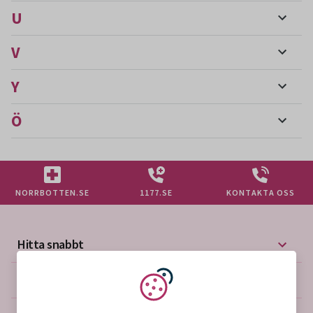
U
V
Y
Ö
NORRBOTTEN.SE
1177.SE
KONTAKTA OSS
Hitta snabbt
Mer på vårdgivarwebben
Vi använder kakor