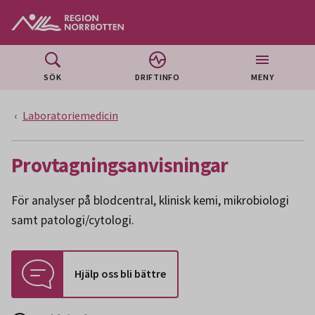
Gå till huvudmeny
Gå till övergripande innehåll
Gå till sidfoten
SÖK
DRIFTINFO
MENY
Laboratoriemedicin
Provtagningsanvisningar
För analyser på blodcentral, klinisk kemi, mikrobiologi
samt patologi/cytologi.
Hjälp oss bli bättre