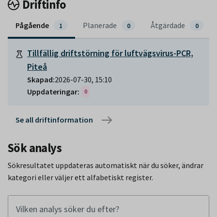
Driftinfo
Pågående
Planerade
Åtgärdade
1
0
0
PÅGÅENDE:
Tillfällig driftstörning för luftvägsvirus-PCR,
Piteå
Status:
Pågående
Skapad:
2026-07-30, 15:10
Uppdateringar:
0
Se all driftinformation
Sök analys
Sökresultatet uppdateras automatiskt när du söker, ändrar
kategori eller väljer ett alfabetiskt register.
Vilken analys söker du efter?