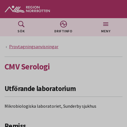
Gå till huvudmeny
Gå till övergripande innehåll
Gå till sidfoten
SÖK
DRIFTINFO
MENY
Provtagningsanvisningar
CMV Serologi
Utförande laboratorium
Mikrobiologiska laboratoriet, Sunderby sjukhus
Remiss