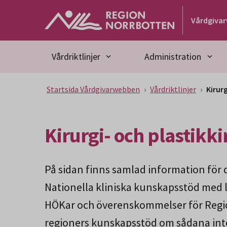
Gå till huvudmeny
Gå till övergripande innehåll
Gå till sidfoten
Vårdgiva
Vårdriktlinjer
Administration
Startsida Vårdgivarwebben
Vårdriktlinjer
Kirurg
Kirurgi- och plastikki
På sidan finns samlad information för
Nationella kliniska kunskapsstöd med l
HÖKar och överenskommelser för Regio
regioners kunskapsstöd om sådana inte 