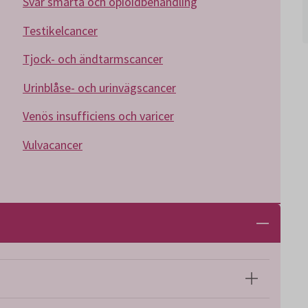
Svår smärta och opioidbehandling
Testikelcancer
Tjock- och ändtarmscancer
Urinblåse- och urinvägscancer
Venös insufficiens och varicer
Vulvacancer