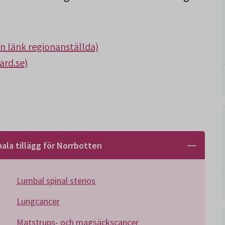
rn länk regionanställda)
ard.se)
ala tillägg för Norrbotten
Lumbal spinal stenos
Lungcancer
Matstrups- och magsäckscancer