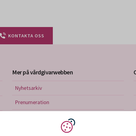
KONTAKTA OSS
Mer på vårdgivarwebben
Nyhetsarkiv
riktlinjer
Prenumeration
nistration
Utbildningskalender
verkan och avtal
Vi använder kakor