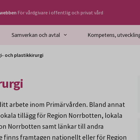
rwebben
För vårdgivare i offentlig och privat vård
Samverkan och avtal
Kompetens, utveckling
i- och plastikkirurgi
rurgi
 ditt arbete inom Primärvården. Bland annat
okala tillägg för Region Norrbotten, lokala
n Norrbotten samt länkar till andra
finns framtagen nationellt eller för Region