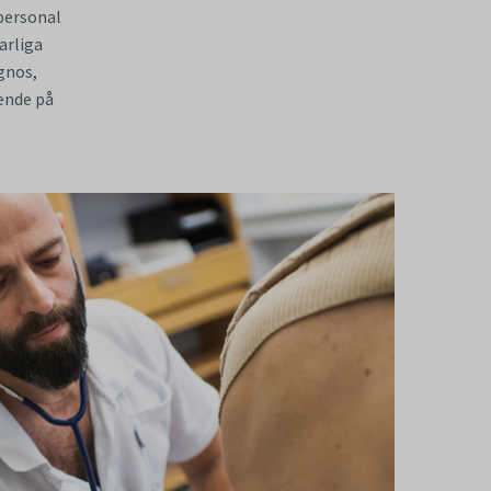
personal
arliga
gnos,
oende på