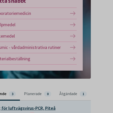
tta snabbt
boratoriemedicin
älpmedel
kemedel
mic - vårdadministrativa rutiner
erialbeställning
ende
Planerade
Åtgärdade
3
0
1
ng för luftvägsvirus-PCR, Piteå