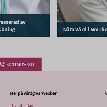
resserad av
skning
Nära vård i Norrb
KONTAKTA OSS
Mer på vårdgivarwebben
Nyhetsarkiv