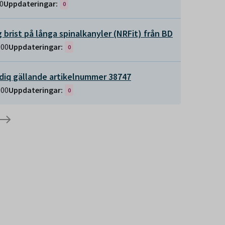
10
Uppdateringar:
0
ig brist på långa spinalkanyler (NRFit) från BD
:00
Uppdateringar:
0
diq gällande artikelnummer 38747
:00
Uppdateringar:
0