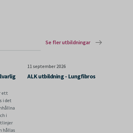
Se fler utbildningar
11 september 2026
lvarlig
ALK utbildning - Lungfibros
r ett
 i det
nhållna
ch i
tlinjer
n hållas