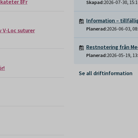
kateter 8Fr
Skapad:
2026-07-30, 15:
PÅGÅENDE:
Information – tillfäll
Status:
Pågående
Planerad:
2026-06-03, 08
v V-Loc suturer
PÅGÅENDE:
Restnotering från Me
Status:
Pågående
Planerad:
2026-05-19, 13
ör!
Se all driftinformation