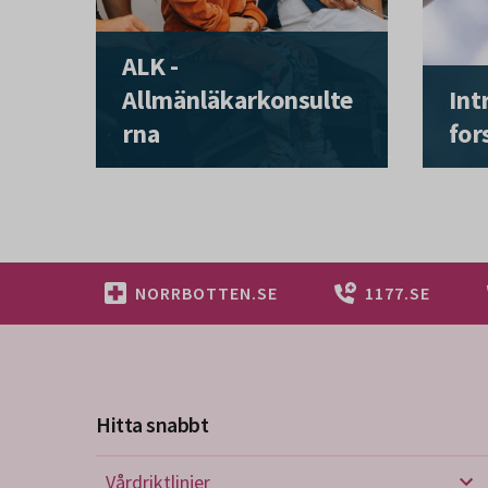
ALK -
Allmänläkarkonsulte
Int
rna
for
NORRBOTTEN.SE
1177.SE
Hitta snabbt
Vårdriktlinjer