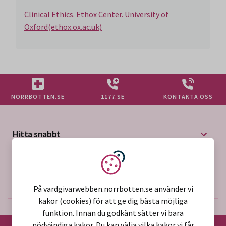
Clinical Ethics. Ethox Center. University of
Oxford(ethox.ox.ac.uk)
NORRBOTTEN.SE
1177.SE
KONTAKTA OSS
Hitta snabbt
Mer på vårdgivarwebben
Vi använder kakor
Om webbplatsen
På vardgivarwebben.norrbotten.se använder vi
kakor (cookies) för att ge dig bästa möjliga
funktion. Innan du godkänt sätter vi bara
nödvändiga kakor. Du kan välja vilka kakor vi får