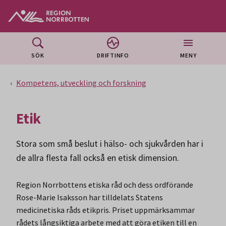
Gå till huvudmeny
Gå till övergripande innehåll
Gå till sidfoten
SÖK
DRIFTINFO
MENY
Kompetens, utveckling och forskning
Etik
Stora som små beslut i hälso- och sjukvården har i
de allra flesta fall också en etisk dimension.
Region Norrbottens etiska råd och dess ordförande
Rose-Marie Isaksson har tilldelats Statens
medicinetiska råds etikpris. Priset uppmärksammar
rådets långsiktiga arbete med att göra etiken till en