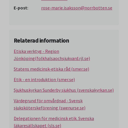
E-post:
rose-marie.isaksson@norrbotten.se
Relaterad information
Etiska verktyg - Region
Jönköping(folkhalsaochsjukvard.rjl.se)
Statens medicinsk-etiska råd (smer.se)
Etik - en introduktion (smer.se)
Sjukhuskyrkan Sunderby sjukhus (svenskakyrkan.se)
Värdegrund för omvårdnad - Svensk
sjuksköterskeförening (swenurse.se)
Delegationen för medicinsk etik. Svenska
läkaresällskapet (sls.se)