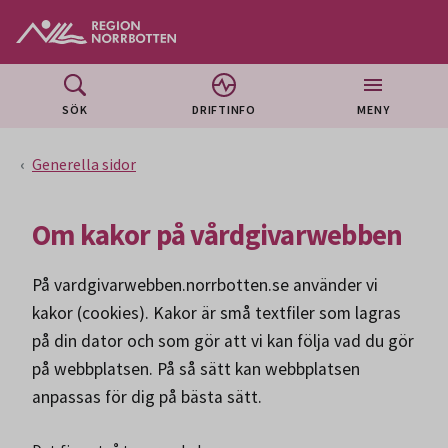
Gå till huvudmeny
Gå till övergripande innehåll
Gå till sidfoten
SÖK
DRIFTINFO
MENY
Generella sidor
Om kakor på vårdgivarwebben
På vardgivarwebben.norrbotten.se använder vi
kakor (cookies). Kakor är små textfiler som lagras
på din dator och som gör att vi kan följa vad du gör
på webbplatsen. På så sätt kan webbplatsen
anpassas för dig på bästa sätt.