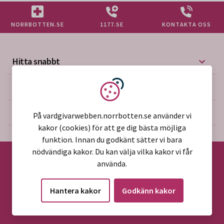
NORRBOTTEN.SE
1177.SE
KONTAKTA OSS
Hitta snabbt
Mer på vårdgivarwebben
Vi använder kakor
Om webbplatsen
På vardgivarwebben.norrbotten.se använder vi
kakor (cookies) för att ge dig bästa möjliga
funktion. Innan du godkänt sätter vi bara
nödvändiga kakor. Du kan välja vilka kakor vi får
använda.
©2026 Region Norrbotten
Hantera kakor
Godkänn kakor
Alla rättigheter reserverade