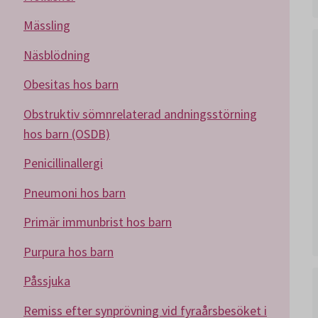
Mässling
Näsblödning
Obesitas hos barn
Obstruktiv sömnrelaterad andningsstörning
hos barn (OSDB)
Penicillinallergi
Pneumoni hos barn
Primär immunbrist hos barn
Purpura hos barn
Påssjuka
Remiss efter synprövning vid fyraårsbesöket i