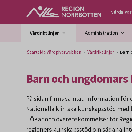
Gå till huvudmeny
Gå till övergripande innehåll
Gå till sidfoten
Vårdgiva
Vårdriktlinjer
Administration
Startsida Vårdgivarwebben
Vårdriktlinjer
Barn 
Barn och ungdomars 
På sidan finns samlad information för
Nationella kliniska kunskapsstöd med l
HÖKar och överenskommelser för Regio
regioners kunskapsstöd om sådana inte 