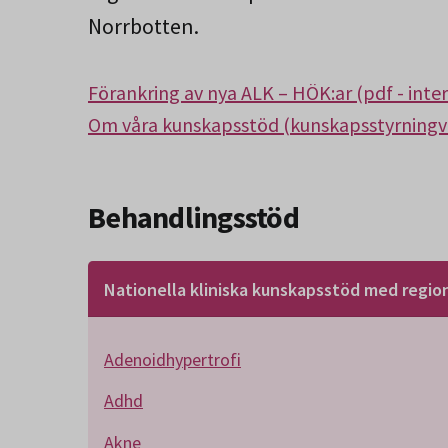
Norrbotten.
Förankring av nya ALK – HÖK:ar (pdf - inte
Om våra kunskapsstöd (kunskapsstyrningv
Behandlingsstöd
Nationella kliniska kunskapsstöd med region
Adenoidhypertrofi
Adhd
Akne