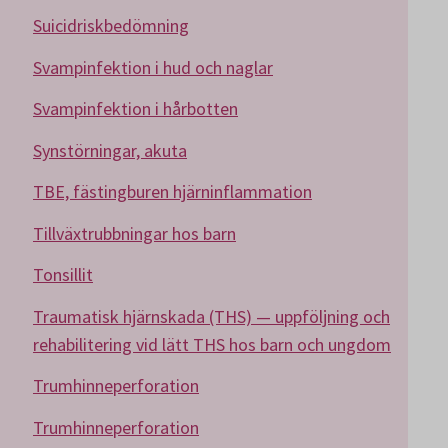
Suicidriskbedömning
Svampinfektion i hud och naglar
Svampinfektion i hårbotten
Synstörningar, akuta
TBE, fästingburen hjärninflammation
Tillväxtrubbningar hos barn
Tonsillit
Traumatisk hjärnskada (THS) — uppföljning och
rehabilitering vid lätt THS hos barn och ungdom
Trumhinneperforation
Trumhinneperforation