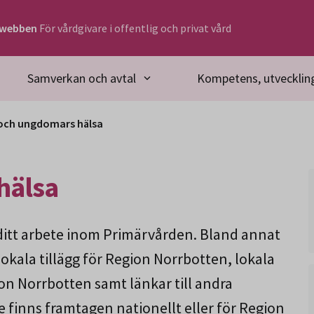
rwebben
För vårdgivare i offentlig och privat vård
Samverkan och avtal
Kompetens, utveckling
och ungdomars hälsa
hälsa
 ditt arbete inom Primärvården. Bland annat
okala tillägg för Region Norrbotten, lokala
n Norrbotten samt länkar till andra
finns framtagen nationellt eller för Region