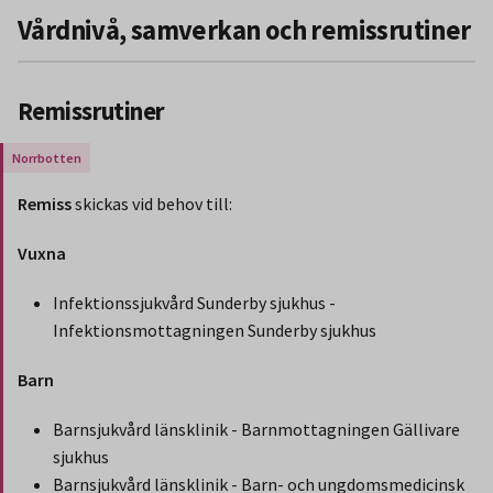
Vårdnivå, samverkan och remissrutiner
Remissrutiner
Gäller endast för Region Norrbotten.
Remiss
skickas vid behov till:
Vuxna
Infektionssjukvård Sunderby sjukhus -
Infektionsmottagningen Sunderby sjukhus
Barn
Barnsjukvård länsklinik - Barnmottagningen Gällivare
sjukhus
Barnsjukvård länsklinik - Barn- och ungdomsmedicinsk