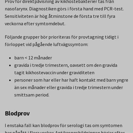
Prov för direktpåvisning av kikhostebakterier tas från
nasofarynx. Diagnostiken görs i första hand med PCR-test.
Sensitiviteten är hög åtminstone de första tre till fyra
veckorna efter symtomdebut.
Följande grupper bör prioriteras för provtagning tidigt i
förloppet vid pågående luftvägssymtom:
barn < 12 månader
gravida i tredje trimestern, oavsett om den gravida
tagit kikhostevaccin under graviditeten
personer som har eller har haft kontakt med barn yngre
än sex månader eller gravida i tredje trimestern under
smittsam period.
Blodprov
I enstaka fall kan blodprov för serologi tas om symtomen
har pågått i flera veckor. Antikroppsbildningen börjar efter