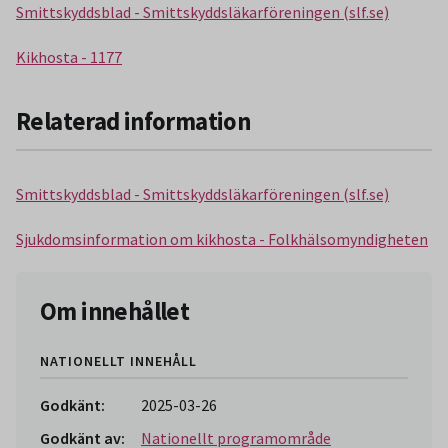
Smittskyddsblad - Smittskyddsläkarföreningen (slf.se)
Kikhosta - 1177
Relaterad information
Smittskyddsblad - Smittskyddsläkarföreningen (slf.se)
Sjukdomsinformation om kikhosta - Folkhälsomyndigheten
Om innehållet
NATIONELLT INNEHÅLL
Godkänt:
2025-03-26
Godkänt av:
Nationellt programområde