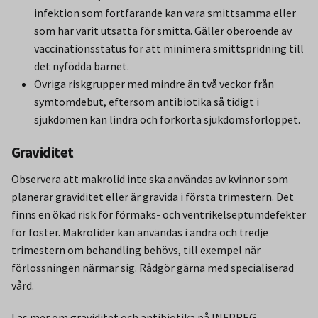
infektion som fortfarande kan vara smittsamma eller
som har varit utsatta för smitta. Gäller oberoende av
vaccinationsstatus för att minimera smittspridning till
det nyfödda barnet.
Övriga riskgrupper med mindre än två veckor från
symtomdebut, eftersom antibiotika så tidigt i
sjukdomen kan lindra och förkorta sjukdomsförloppet.
Graviditet
Observera att makrolid inte ska användas av kvinnor som
planerar graviditet eller är gravida i första trimestern. Det
finns en ökad risk för förmaks- och ventrikelseptumdefekter
för foster. Makrolider kan användas i andra och tredje
trimestern om behandling behövs, till exempel när
förlossningen närmar sig. Rådgör gärna med specialiserad
vård.
Läs mer om graviditet och antibiotika på INFPREG,