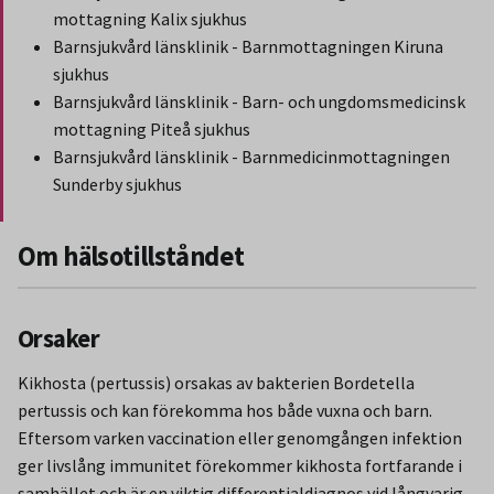
mottagning Kalix sjukhus
Barnsjukvård länsklinik - Barnmottagningen Kiruna
sjukhus
Barnsjukvård länsklinik - Barn- och ungdomsmedicinsk
mottagning Piteå sjukhus
Barnsjukvård länsklinik - Barnmedicinmottagningen
Sunderby sjukhus
Slut på stycket som endast gäller Region Norbotten.
Om hälsotillståndet
Orsaker
Kikhosta (pertussis) orsakas av bakterien Bordetella
pertussis och kan förekomma hos både vuxna och barn.
Eftersom varken vaccination eller genomgången infektion
ger livslång immunitet förekommer kikhosta fortfarande i
samhället och är en viktig differentialdiagnos vid långvarig