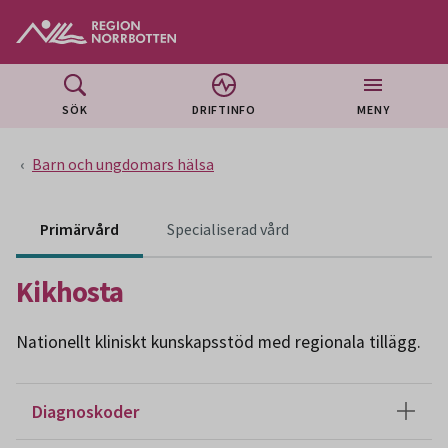
Gå till huvudmeny
Gå till övergripande innehåll
Gå till sidfoten
SÖK
DRIFTINFO
MENY
Barn och ungdomars hälsa
Innehåll för specialiser
Primärvård
Specialiserad vård
Kikhosta
Nationellt kliniskt kunskapsstöd med regionala tillägg.
Diagnoskoder