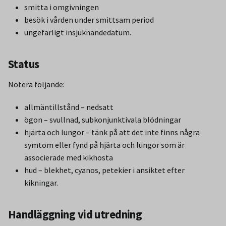
smitta i omgivningen
besök i vården under smittsam period
ungefärligt insjuknandedatum.
Status
Notera följande:
allmäntillstånd – nedsatt
ögon – svullnad, subkonjunktivala blödningar
hjärta och lungor – tänk på att det inte finns några
symtom eller fynd på hjärta och lungor som är
associerade med kikhosta
hud – blekhet, cyanos, petekier i ansiktet efter
kikningar.
Handläggning vid utredning