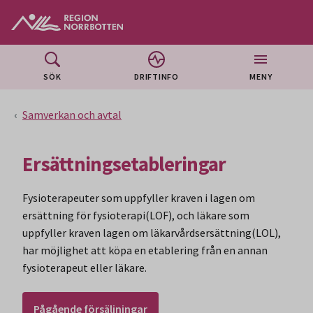
Gå till huvudmeny
Gå till övergripande innehåll
Gå till sidfoten
SÖK
DRIFTINFO
MENY
Samverkan och avtal
Ersättningsetableringar
Fysioterapeuter som uppfyller kraven i lagen om
ersättning för fysioterapi(LOF), och läkare som
uppfyller kraven lagen om läkarvårdsersättning(LOL),
har möjlighet att köpa en etablering från en annan
fysioterapeut eller läkare.
Pågående försäljningar