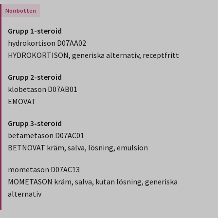
Gäller endast för Region Norrbotten.
Grupp 1-steroid
hydrokortison D07AA02
HYDROKORTISON, generiska alternativ, receptfritt
Grupp 2-steroid
klobetason D07AB01
EMOVAT
Grupp 3-steroid
betametason D07AC01
BETNOVAT kräm, salva, lösning, emulsion
mometason D07AC13
MOMETASON kräm, salva, kutan lösning, generiska
alternativ
Slut på stycket som endast gäller Region Norbotten.