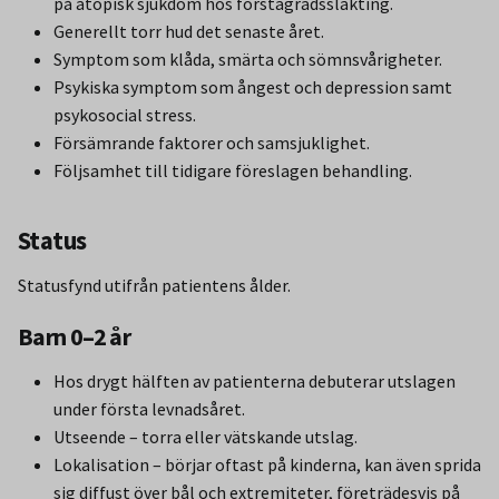
på atopisk sjukdom hos förstagradssläkting.
Generellt torr hud det senaste året.
Symptom som klåda, smärta och sömnsvårigheter.
Psykiska symptom som ångest och depression samt
psykosocial stress.
Försämrande faktorer och samsjuklighet.
Följsamhet till tidigare föreslagen behandling.
Status
Statusfynd utifrån patientens ålder.
Barn 0–2 år
Hos drygt hälften av patienterna debuterar utslagen
under första levnadsåret.
Utseende – torra eller vätskande utslag.
Lokalisation – börjar oftast på kinderna, kan även sprida
sig diffust över bål och extremiteter, företrädesvis på