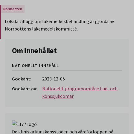
Gäller endast för Region Norrbotten.
Lokala tillägg om läkemedelsbehandling är gjorda av
Norrbottens läkemedelskommitté.
Slut på stycket som endast gäller Region Norbotten.
Om innehållet
NATIONELLT INNEHÅLL
Godkänt:
2023-12-05
Godkänt av:
Nationellt programområde hud- och
könssjukdomar
De kliniska kunskapsstöden och vårdförloppen på