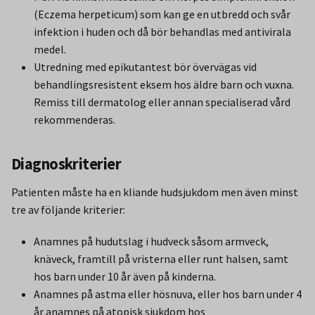
(Eczema herpeticum) som kan ge en utbredd och svår
infektion i huden och då bör behandlas med antivirala
medel.
Utredning med epikutantest bör övervägas vid
behandlingsresistent eksem hos äldre barn och vuxna.
Remiss till dermatolog eller annan specialiserad vård
rekommenderas.
Diagnoskriterier
Patienten måste ha en kliande hudsjukdom men även minst
tre av följande kriterier:
Anamnes på hudutslag i hudveck såsom armveck,
knäveck, framtill på vristerna eller runt halsen, samt
hos barn under 10 år även på kinderna.
Anamnes på astma eller hösnuva, eller hos barn under 4
år anamnes på atopisk sjukdom hos