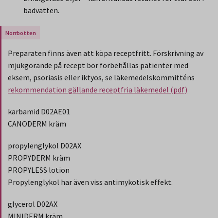
badvatten.
Gäller endast för Region Norrbotten.
Preparaten finns även att köpa receptfritt. Förskrivning av
mjukgörande på recept bör förbehållas patienter med
eksem, psoriasis eller iktyos, se läkemedelskommitténs
rekommendation gällande receptfria läkemedel (pdf)
karbamid D02AE01
CANODERM kräm
propylenglykol D02AX
PROPYDERM kräm
PROPYLESS lotion
Propylenglykol har även viss antimykotisk effekt.
glycerol D02AX
MINIDERM kräm