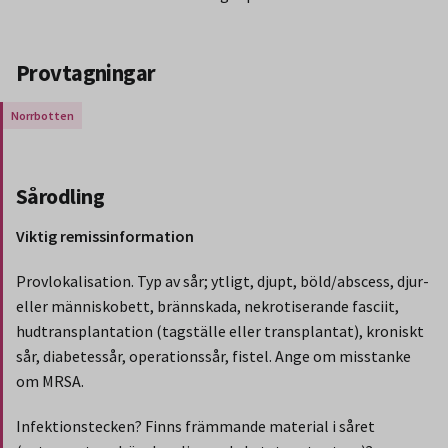
Provtagningar
Gäller endast för Region Norrbotten.
Sårodling
Viktig remissinformation
Provlokalisation. Typ av sår; ytligt, djupt, böld/abscess, djur-
eller människobett, brännskada, nekrotiserande fasciit,
hudtransplantation (tagställe eller transplantat), kroniskt
sår, diabetessår, operationssår, fistel. Ange om misstanke
om MRSA.
Infektionstecken? Finns främmande material i såret