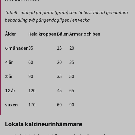
Tabell - mängd preparat (gram) som behövs för att genomföra
behandling två gånger dagligen i en vecka
Ålder
Hela kroppen
Bålen
Armar och ben
6 månader
35
15
20
4 år
60
20
35
8 år
90
35
50
12 år
120
45
65
vuxen
170
60
90
Slut på stycket som endast gäller Region Norbotten.
Lokala kalcineurinhämmare