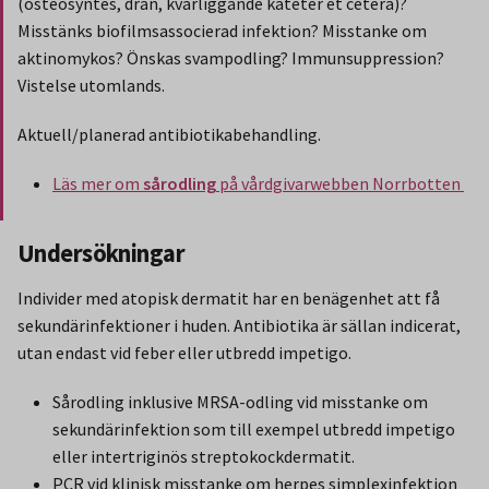
(osteosyntes, drän, kvarliggande kateter et cetera)?
Misstänks biofilmsassocierad infektion? Misstanke om
aktinomykos? Önskas svampodling? Immunsuppression?
Vistelse utomlands.
Aktuell/planerad antibiotikabehandling.
Läs mer om
sårodling
på vårdgivarwebben Norrbotten
Slut på stycket som endast gäller Region Norbotten.
Undersökningar
Individer med atopisk dermatit har en benägenhet att få
sekundärinfektioner i huden. Antibiotika är sällan indicerat,
utan endast vid feber eller utbredd impetigo.
Sårodling inklusive MRSA-odling vid misstanke om
sekundärinfektion som till exempel utbredd impetigo
eller intertriginös streptokockdermatit.
PCR vid klinisk misstanke om herpes simplexinfektion