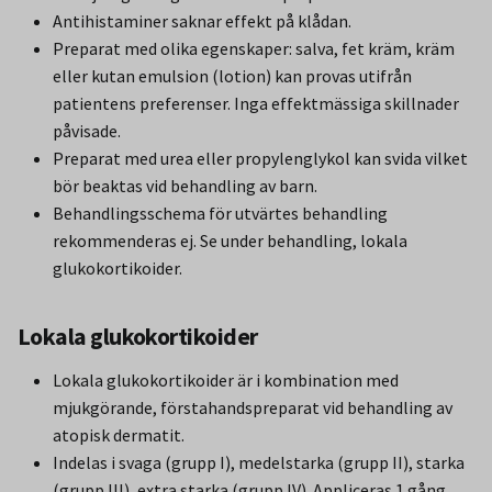
Antihistaminer saknar effekt på klådan.
Preparat med olika egenskaper: salva, fet kräm, kräm
eller kutan emulsion (lotion) kan provas utifrån
patientens preferenser. Inga effektmässiga skillnader
påvisade.
Preparat med urea eller propylenglykol kan svida vilket
bör beaktas vid behandling av barn.
Behandlingsschema för utvärtes behandling
rekommenderas ej. Se under behandling, lokala
glukokortikoider.
Lokala glukokortikoider
Lokala glukokortikoider är i kombination med
mjukgörande, förstahandspreparat vid behandling av
atopisk dermatit.
Indelas i svaga (grupp I), medelstarka (grupp II), starka
(grupp III), extra starka (grupp IV). Appliceras 1 gång