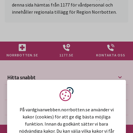
denna sida hämtas från 1177 för vårdpersonal och
innehåller regionala tillägg för Region Norrbotten.
NORRBOTTEN.SE
1177.SE
KONTAKTA OSS
Hitta snabbt
Mer på vårdgivarwebben
Vi använder kakor
Om webbplatsen
På vardgivarwebben.norrbotten.se använder vi
kakor (cookies) för att ge dig bästa möjliga
funktion. Innan du godkänt sätter vi bara
nödvändiga kakor. Du kan välja vilka kakor vi får