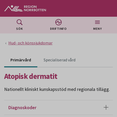
Gå till huvudmeny
Gå till övergripande innehåll
Gå till sidfoten
SÖK
DRIFTINFO
MENY
Hud- och könssjukdomar
Innehåll för specialiser
Primärvård
Specialiserad vård
Atopisk dermatit
Nationellt kliniskt kunskapsstöd med regionala tillägg.
Diagnoskoder