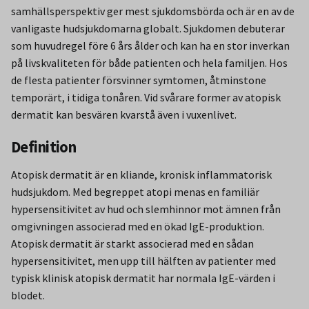
samhällsperspektiv ger mest sjukdomsbörda och är en av de
vanligaste hudsjukdomarna globalt. Sjukdomen debuterar
som huvudregel före 6 års ålder och kan ha en stor inverkan
på livskvaliteten för både patienten och hela familjen. Hos
de flesta patienter försvinner symtomen, åtminstone
temporärt, i tidiga tonåren. Vid svårare former av atopisk
dermatit kan besvären kvarstå även i vuxenlivet.
Definition
Atopisk dermatit är en kliande, kronisk inflammatorisk
hudsjukdom. Med begreppet atopi menas en familiär
hypersensitivitet av hud och slemhinnor mot ämnen från
omgivningen associerad med en ökad IgE-produktion.
Atopisk dermatit är starkt associerad med en sådan
hypersensitivitet, men upp till hälften av patienter med
typisk klinisk atopisk dermatit har normala IgE-värden i
blodet.