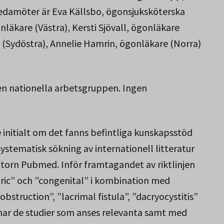
edamöter är Eva Källsbo, ögonsjuksköterska
äkare (Västra), Kersti Sjövall, ögonläkare
e (Sydöstra), Annelie Hamrin, ögonläkare (Norra)
den nationella arbetsgruppen. Ingen
initialt om det fanns befintliga kunskapsstöd
systematisk sökning av internationell litteratur
orn Pubmed. Inför framtagandet av riktlinjen
ric” och ”congenital” i kombination med
bstruction”, ”lacrimal fistula”, ”dacryocystitis”
har de studier som anses relevanta samt med