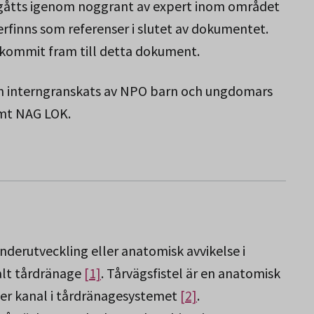
h gåtts igenom noggrant av expert inom området
rfinns som referenser i slutet av dokumentet.
 kommit fram till detta dokument.
n interngranskats av NPO barn och ungdomars
amt NAG LOK.
derutveckling eller anatomisk avvikelse i
lt tårdränage
[1]
. Tårvägsfistel är en anatomisk
ler kanal i tårdränagesystemet
[2]
.