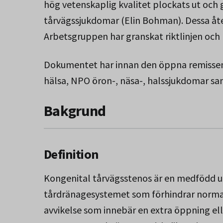
hög vetenskaplig kvalitet plockats ut oc
tårvägssjukdomar (Elin Bohman). Dessa åte
Arbetsgruppen har granskat riktlinjen och
Dokumentet har innan den öppna remisse
hälsa, NPO öron-, näsa-, halssjukdomar s
Bakgrund
Definition
Kongenital tårvägsstenos är en medfödd un
tårdränagesystemet som förhindrar norma
avvikelse som innebär en extra öppning el