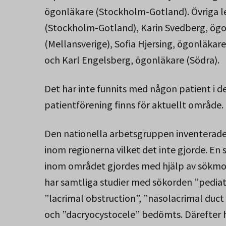
ögonläkare (Stockholm-Gotland). Övriga l
(Stockholm-Gotland), Karin Svedberg, ögonl
(Mellansverige), Sofia Hjersing, ögonläkar
och Karl Engelsberg, ögonläkare (Södra).
Det har inte funnits med någon patient i 
patientförening finns för aktuellt område.
Den nationella arbetsgruppen inventerade 
inom regionerna vilket det inte gjorde. En 
inom området gjordes med hjälp av sökmot
har samtliga studier med sökorden ”pediat
”lacrimal obstruction”, ”nasolacrimal duct o
och ”dacryocystocele” bedömts. Därefter 