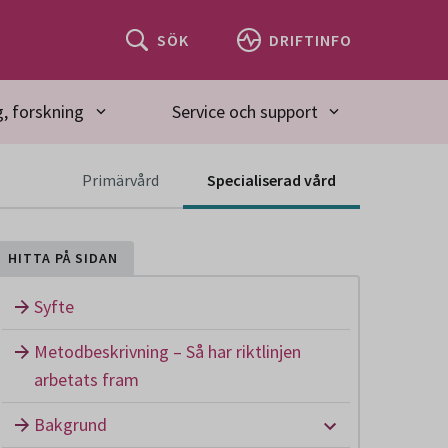
SÖK
DRIFTINFO
, forskning
Service och support
Innehåll för primärvård är ännu ej tillgäng
Primärvård
Specialiserad vård
HITTA PÅ SIDAN
Syfte
Metodbeskrivning – Så har riktlinjen
arbetats fram
Undermeny: B
Bakgrund