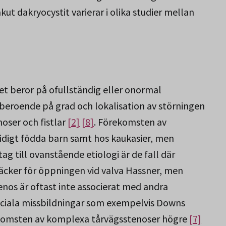
t dakryocystit varierar i olika studier mellan
et beror på ofullständig eller onormal
 beroende på grad och lokalisation av störningen
noser och fistlar
[2]
[8]
. Förekomsten av
 tidigt födda barn samt hos kaukasier, men
tag till ovanstående etiologi är de fall där
täcker för öppningen vid valva Hassner, men
enos är oftast inte associerat med andra
ciala missbildningar som exempelvis Downs
ekomsten av komplexa tårvägsstenoser högre
[7]