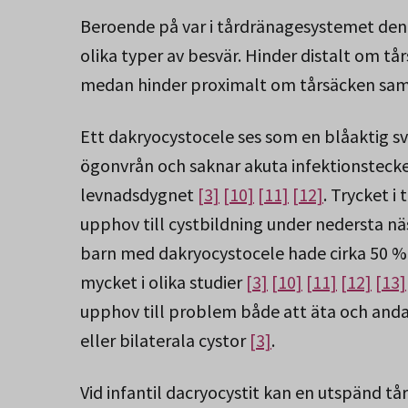
Beroende på var i tårdränagesystemet den 
olika typer av besvär. Hinder distalt om t
medan hinder proximalt om tårsäcken samt
Ett dakryocystocele ses som en blåaktig s
ögonvrån och saknar akuta infektionsteck
levnadsdygnet
[3]
[10]
[11]
[12]
. Trycket i
upphov till cystbildning under nedersta nä
barn med dakryocystocele hade cirka 50 % i
mycket i olika studier
[3]
[10]
[11]
[12]
[13]
upphov till problem både att äta och andas
eller bilaterala cystor
[3]
.
Vid infantil dacryocystit kan en utspänd 