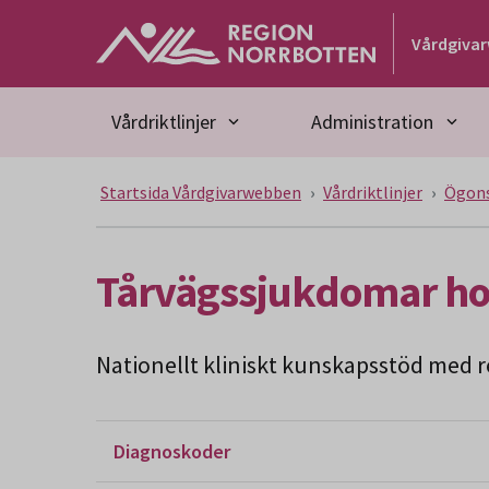
Gå till huvudmeny
Gå till övergripande innehåll
Gå till sidfoten
Vårdgiva
Vårdriktlinjer
Administration
Startsida Vårdgivarwebben
Vårdriktlinjer
Ögon
Tårvägssjukdomar ho
Nationellt kliniskt kunskapsstöd med re
Diagnoskoder