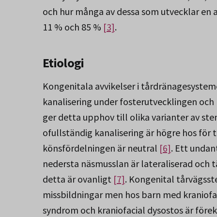
och hur många av dessa som utvecklar en aku
11 % och 85 %
[3]
.
Etiologi
Kongenitala avvikelser i tårdränagesystem
kanalisering under fosterutvecklingen och
ger detta upphov till olika varianter av ste
ofullständig kanalisering är högre hos för
könsfördelningen är neutral
[6]
. Ett undan
nedersta näsmusslan är lateraliserad och 
detta är ovanligt
[7]
. Kongenital tårvägsst
missbildningar men hos barn med kraniofa
syndrom och kraniofacial dysostos är för