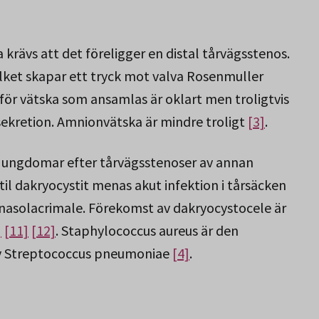
rävs att det föreligger en distal tårvägsstenos.
lket skapar ett tryck mot valva Rosenmuller
r för vätska som ansamlas är oklart men troligtvis
sekretion. Amnionvätska är mindre troligt
[3]
.
 ungdomar efter tårvägsstenoser av annan
il dakryocystit menas akut infektion i tårsäcken
nasolacrimale. Förekomst av dakryocystocele är
]
[11]
[12]
. Staphylococcus aureus är den
av Streptococcus pneumoniae
[4]
.