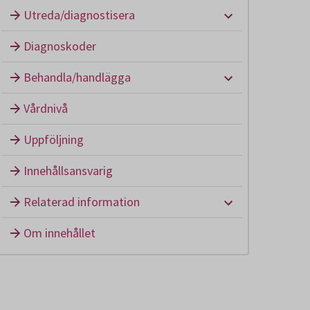
Undermeny: U
Utreda/diagnostisera
Diagnoskoder
Undermeny: B
Behandla/handlägga
Vårdnivå
Uppföljning
Innehållsansvarig
Undermeny: Re
Relaterad information
Om innehållet