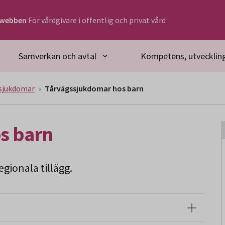
rwebben
För vårdgivare i offentlig och privat vård
Samverkan och avtal
Kompetens, utveckling
sjukdomar
Tårvägssjukdomar hos barn
s barn
gionala tillägg.