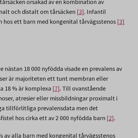
v tårsäcken orsakad av en kombination av
imalt och distalt om tårsäcken
[3]
. Infantil
ken hos ett barn med kongenital tårvägsstenos
[3]
e nästan 18 000 nyfödda visade en prevalens av
oser är majoriteten ett tunt membran eller
rka 18 % är komplexa
[7]
. Till ovanstående
ser, atresier eller missbildningar proximalt i
a tillförlitliga prevalensdata men det
istel hos cirka ett av 2 000 nyfödda barn
[2]
.
 av alla barn med kongenital tårvägsstenos