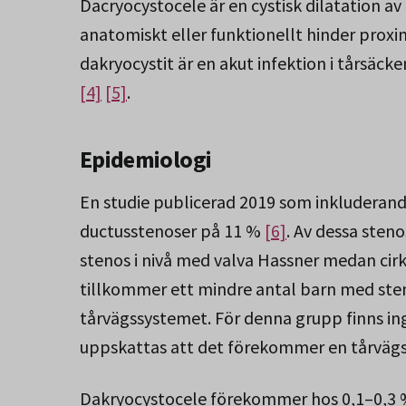
Dacryocystocele är en cystisk dilatation a
anatomiskt eller funktionellt hinder prox
dakryocystit är en akut infektion i tårsäc
[4]
[5]
.
Epidemiologi
En studie publicerad 2019 som inkluderand
ductusstenoser på 11 %
[6]
. Av dessa sten
stenos i nivå med valva Hassner medan ci
tillkommer ett mindre antal barn med steno
tårvägssystemet. För denna grupp finns ing
uppskattas att det förekommer en tårvägsf
Dakryocystocele förekommer hos 0,1–0,3 %