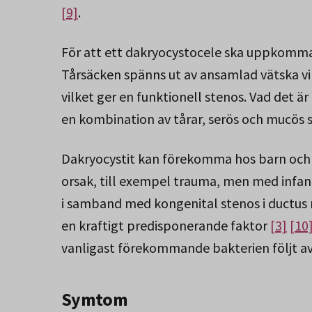
[9]
.
För att ett dakryocystocele ska uppkomma k
Tårsäcken spänns ut av ansamlad vätska vi
vilket ger en funktionell stenos. Vad det ä
en kombination av tårar, serös och mucös 
Dakryocystit kan förekomma hos barn och
orsak, till exempel trauma, men med infant
i samband med kongenital stenos i ductus 
en kraftigt predisponerande faktor
[3]
[10
vanligast förekommande bakterien följt 
Symtom