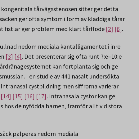
kongenitala tårvägsstenosen sitter ger detta
årsäcken ger ofta symtom i form av kladdiga tårar
 fistlar ger problem med klart tårflöde
[2]
[6]
.
vullnad nedom mediala kantalligamentet i inre
en
[3]
[4]
. Det presenterar sig ofta runt 7:e–10:e
 tårdränagesystemet kan fortplanta sig och ge
smusslan. I en studie av 441 nasalt undersökta
ntranasal cystbildning men siffrorna varierar
[14]
[15]
[16]
[17]
. Intranasala cystor kan ge
 hos de nyfödda barnen, framför allt vid stora
tårsäck palperas nedom mediala