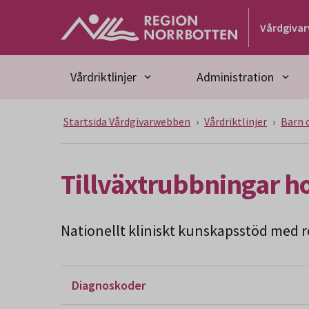
Gå till huvudmeny
Gå till övergripande innehåll
Gå till sidfoten
Vårdgiva
Vårdriktlinjer
Administration
Startsida Vårdgivarwebben
Vårdriktlinjer
Barn 
Tillväxtrubbningar h
Nationellt kliniskt kunskapsstöd med re
Diagnoskoder