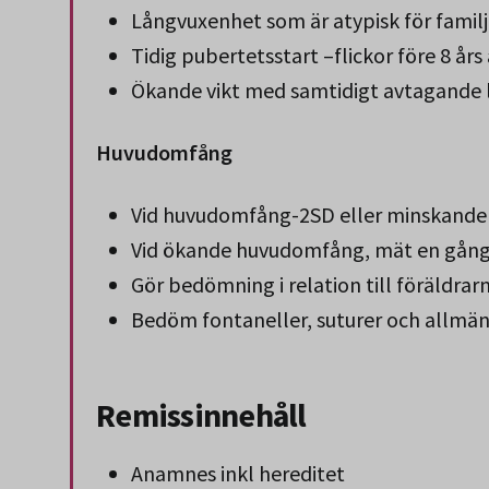
Långvuxenhet som är atypisk för familj
Tidig pubertetsstart –flickor före 8 års 
Ökande vikt med samtidigt avtagande l
Huvudomfång
Vid huvudomfång-2SD eller minskand
Vid ökande huvudomfång, mät en gång p
Gör bedömning i relation till föräldr
Bedöm fontaneller, suturer och allmänt
Remissinnehåll
Anamnes inkl hereditet