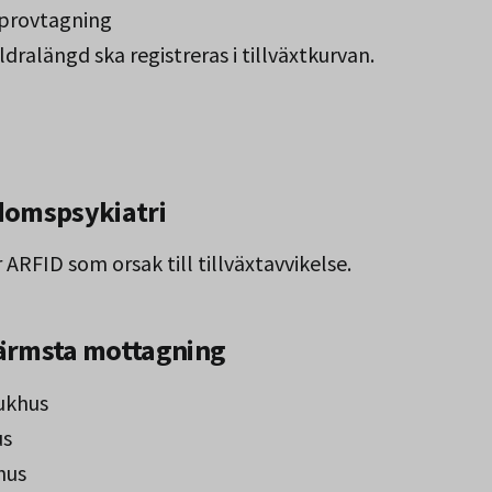
 provtagning
ralängd ska registreras i tillväxtkurvan.
domspsykiatri
 ARFID som orsak till tillväxtavvikelse.
 närmsta mottagning
ukhus
us
hus