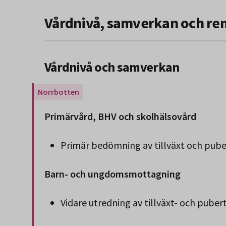
Vårdnivå, samverkan och re
Vårdnivå och samverkan
Gäller endast för Region Norrbotten.
Primärvård, BHV och skolhälsovård
Primär bedömning av tillväxt och pube
Barn- och ungdomsmottagning
Vidare utredning av tillväxt- och pube