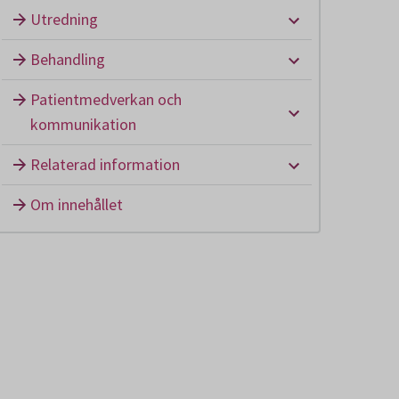
Undermeny: U
Utredning
Undermeny: B
Behandling
Patientmedverkan och
Undermeny: P
kommunikation
Undermeny: Re
Relaterad information
Om innehållet