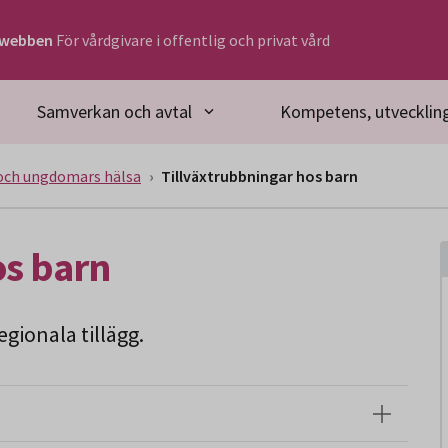
rwebben
För vårdgivare i offentlig och privat vård
Samverkan och avtal
Kompetens, utveckling
och ungdomars hälsa
Tillväxtrubbningar hos barn
os barn
gionala tillägg.