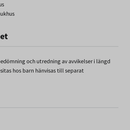
us
jukhus
Norbotten.
et
dömning och utredning av avvikelser i längd
sitas hos barn hänvisas till separat