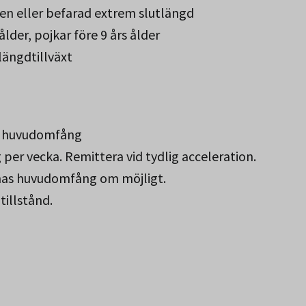
en eller befarad extrem slutlängd
ålder, pojkar före 9 års ålder
ängdtillväxt
e huvudomfång
er vecka. Remittera vid tydlig acceleration.
arnas huvudomfång om möjligt.
illstånd.