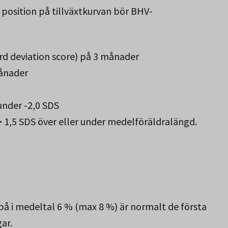
r position på tillväxtkurvan bör BHV-
ard deviation score) på 3 månader
månader
under -2,0 SDS
 1,5 SDS över eller under medelföräldralängd.
å i medeltal 6 % (max 8 %) är normalt de första
ar.