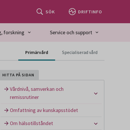
SÖK
DRIFTINFO
, forskning
Service och support
Innehåll för spec
Primärvård
Specialiserad vård
HITTA PÅ SIDAN
Vårdnivå, samverkan och
Undermeny: Vå
remissrutiner
Omfattning av kunskapsstödet
Undermeny: Om
Om hälsotillståndet