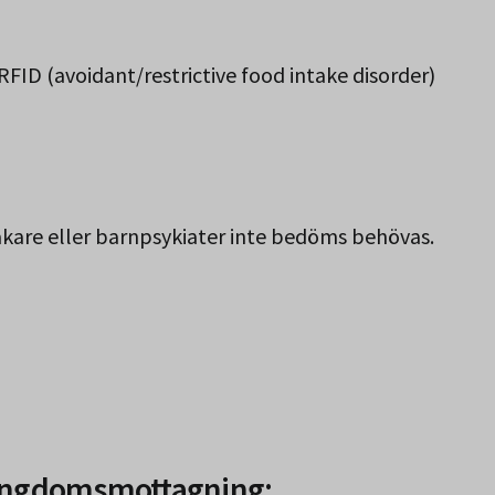
RFID (avoidant/restrictive food intake disorder)
kare eller barnpsykiater inte bedöms behövas.
Norbotten.
 ungdomsmottagning: