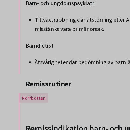
Barn- och ungdomspsykiatri
Tillväxtrubbning där ätstörning eller A
misstänks vara primär orsak.
Barndietist
Ätsvårigheter där bedömning av barnlä
Slut på stycket som endast gäller Region 
Remissrutiner
Gäller endast för Region Norrbotten.
Remissindikation barn- och