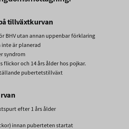
på tillväxtkurvan
för BHV utan annan uppenbar förklaring
 inte är planerad
er syndrom
 flickor och 14 års ålder hos pojkar.
tällande pubertetstillväxt
urvan
spurt efter 1 års ålder
ickor) innan puberteten startat