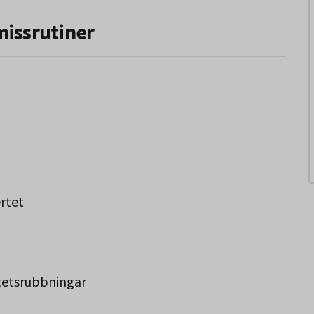
missrutiner
rtet
rtetsrubbningar