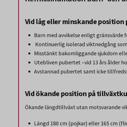
Vid låg eller minskande position 
Barn med avvikelse enligt gränsvärde 
Kontinuerlig isolerad viktnedgång som
Misstänkt bakomliggande sjukdom ell
Utebliven pubertet –vid 13 års ålder hos
Avstannad pubertet samt icke tillfreds
Vid ökande position på tillväxtk
Ökande längdtillväxt utan motsvarande vikt
Längd 180 cm (pojkar) eller 165 cm (fl