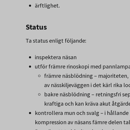
ärftlighet.
Status
Ta status enligt följande:
inspektera näsan
utför främre rinoskopi med pannlamp
främre näsblödning – majoriteten, 
av nässkiljeväggen i det kärl rika l
bakre näsblödning – retningsfri se
kraftiga och kan kräva akut åtgärd
kontrollera mun och svalg – i hållande
kompression av näsans fämre delen tal