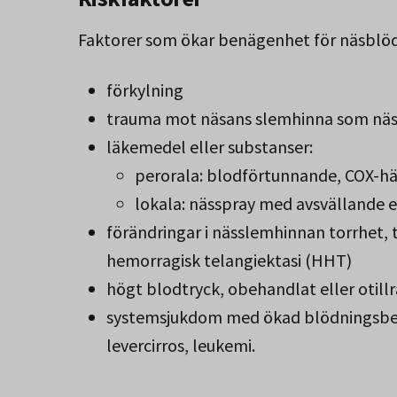
Faktorer som ökar benägenhet för näsblöd
förkylning
trauma mot näsans slemhinna som näs
läkemedel eller substanser:
perorala: blodförtunnande, COX-h
lokala: nässpray med avsvällande el
förändringar i nässlemhinnan torrhet, t
hemorragisk telangiektasi (HHT)
högt blodtryck, obehandlat eller otill
systemsjukdom med ökad blödningsbe
levercirros, leukemi.