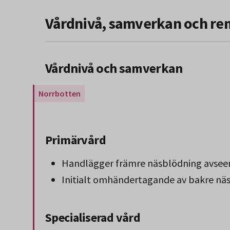
Vårdnivå, samverkan och re
Vårdnivå och samverkan
Gäller endast för Region Norrbotten.
Primärvård
Handlägger främre näsblödning avseen
Initialt omhändertagande av bakre nä
Specialiserad vård