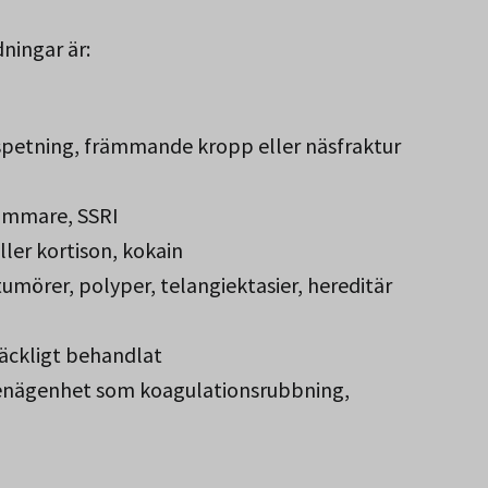
ningar är:
petning, främmande kropp eller näsfraktur
ämmare, SSRI
ler kortison, kokain
umörer, polyper, telangiektasier, hereditär
räckligt behandlat
nägenhet som koagulationsrubbning,