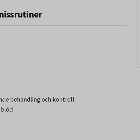
missrutiner
de behandling och kontroll.
sblöd