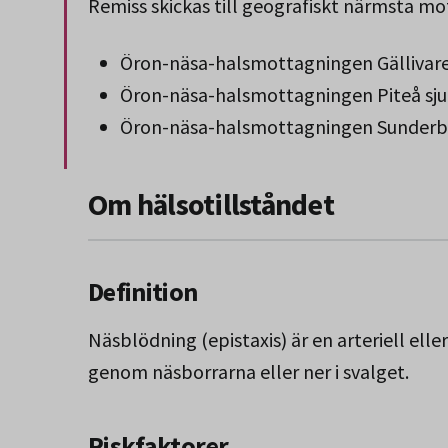
Remiss skickas till geografiskt närmsta mo
Öron-näsa-halsmottagningen Gällivare
Öron-näsa-halsmottagningen Piteå sj
Öron-näsa-halsmottagningen Sunderby
Slut på stycket som endast gäller Region 
Om hälsotillståndet
Definition
Näsblödning (epistaxis) är en arteriell ell
genom näsborrarna eller ner i svalget.
Riskfaktorer