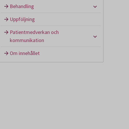
Undermeny: B
Behandling
Uppföljning
Patientmedverkan och
Undermeny: P
kommunikation
Om innehållet