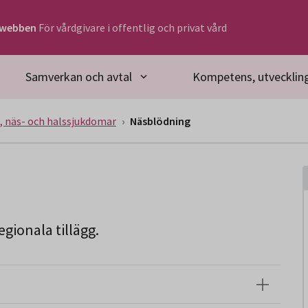
rwebben
För vårdgivare i offentlig och privat vård
Samverkan och avtal
Kompetens, utveckling
, näs- och halssjukdomar
Näsblödning
gionala tillägg.