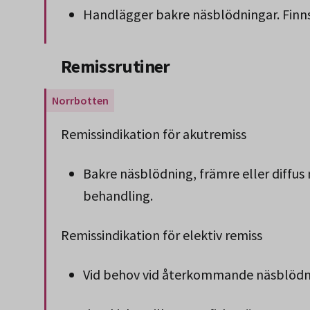
Handlägger bakre näsblödningar. Finns 
Slut på stycket som endast gäller Region 
Remissrutiner
Gäller endast för Region Norrbotten.
Remissindikation för akutremiss
Bakre näsblödning, främre eller diffus
behandling.
Remissindikation för elektiv remiss
Vid behov vid återkommande näsblödn