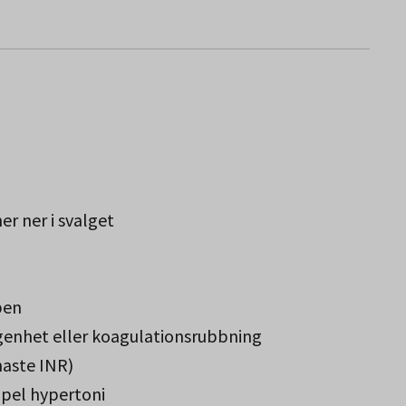
er ner i svalget
pen
nhet eller koagulationsrubbning
naste INR)
mpel hypertoni