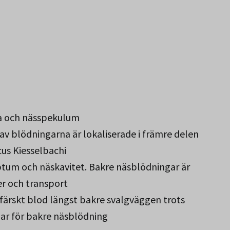
a och nässpekulum
av blödningarna är lokaliserade i främre delen
ocus Kiesselbachi
ptum och näskavitet. Bakre näsblödningar är
er och transport
 färskt blod längst bakre svalgväggen trots
ar för bakre näsblödning