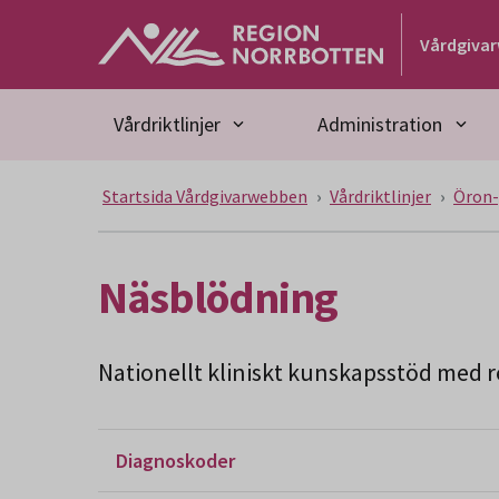
Gå till huvudmeny
Gå till övergripande innehåll
Gå till sidfoten
Vårdgiva
Vårdriktlinjer
Administration
Startsida Vårdgivarwebben
Vårdriktlinjer
Öron-
Näsblödning
Nationellt kliniskt kunskapsstöd med re
Diagnoskoder