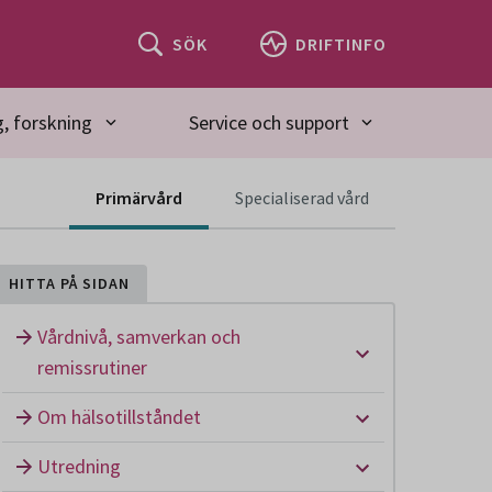
SÖK
DRIFTINFO
, forskning
Service och support
Innehåll för spec
Primärvård
Specialiserad vård
HITTA PÅ SIDAN
Vårdnivå, samverkan och
Undermeny: Vå
remissrutiner
Undermeny: Om
Om hälsotillståndet
Undermeny: U
Utredning