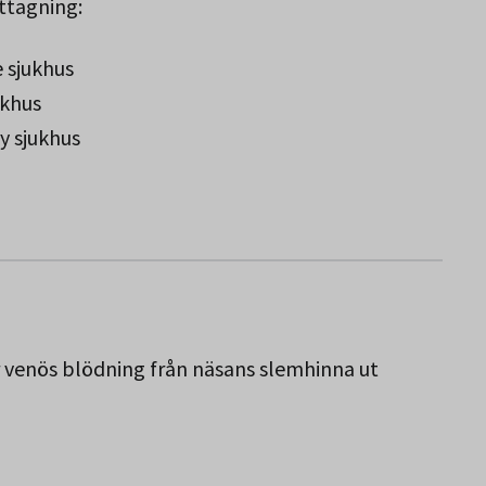
ttagning:
 sjukhus
ukhus
 sjukhus
Norbotten.
er venös blödning från näsans slemhinna ut