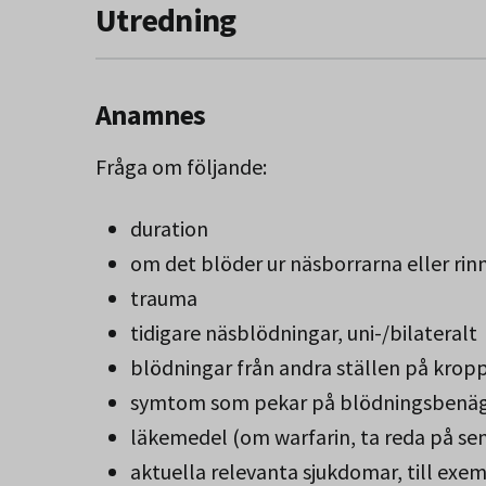
Utredning
Anamnes
Fråga om följande:
duration
om det blöder ur näsborrarna eller rinn
trauma
tidigare näsblödningar, uni-/bilateralt
blödningar från andra ställen på krop
symtom som pekar på blödningsbenäge
läkemedel (om warfarin, ta reda på se
aktuella relevanta sjukdomar, till exe