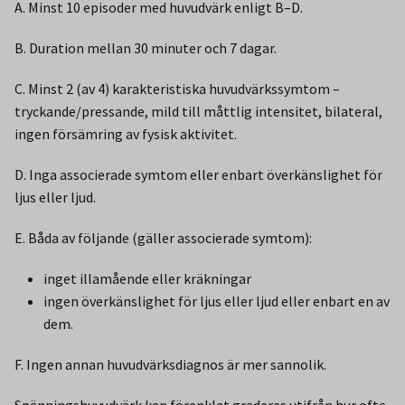
A. Minst 10 episoder med huvudvärk enligt B–D.
B. Duration mellan 30 minuter och 7 dagar.
C. Minst 2 (av 4) karakteristiska huvudvärkssymtom –
tryckande/pressande, mild till måttlig intensitet, bilateral,
ingen försämring av fysisk aktivitet.
D. Inga associerade symtom eller enbart överkänslighet för
ljus eller ljud.
E. Båda av följande (gäller associerade symtom):
inget illamående eller kräkningar
ingen överkänslighet för ljus eller ljud eller enbart en av
dem.
F. Ingen annan huvudvärksdiagnos är mer sannolik.
Spänningshuvudvärk kan förenklat graderas utifrån hur ofta