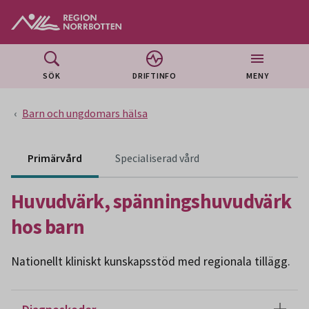
Gå till huvudmeny
Gå till övergripande innehåll
Gå till sidfoten
SÖK
DRIFTINFO
MENY
Barn och ungdomars hälsa
Innehåll för specialiser
Primärvård
Specialiserad vård
Huvudvärk, spänningshuvudvärk
hos barn
Nationellt kliniskt kunskapsstöd med regionala tillägg.