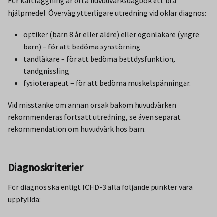
För kartläggning är ofta huvudvärksdagbok ett bra
hjälpmedel. Överväg ytterligare utredning vid oklar diagnos:
optiker (barn 8 år eller äldre) eller ögonläkare (yngre
barn) – för att bedöma synstörning
tandläkare – för att bedöma bettdysfunktion,
tandgnissling
fysioterapeut – för att bedöma muskelspänningar.
Vid misstanke om annan orsak bakom huvudvärken
rekommenderas fortsatt utredning, se även separat
rekommendation om huvudvärk hos barn.
Diagnoskriterier
För diagnos ska enligt ICHD-3 alla följande punkter vara
uppfyllda: