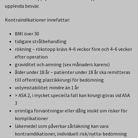
upplevda besvär.
Kontraindikationer innefattar:
BMI över 30
tidigare strålbehandling
rökning – rökstopp krävs 4–6 veckor före och 4–6 veckor
efter operation
graviditet och amning (sex månaders karens)
ålder under 18 år – patienter under 18 år ska remitteras
till offentlig plastikkirurgi för bedömning
volymstabilitet mindre än 1 år
> ASA 2, i mycket speciella fall kan kirurgi göras vid ASA
3
orimliga förväntningar eller dålig insikt om risker för
komplikationer
läkemedel som påverkar sårläkning kan vara
kontraindikationer, individuell risk/nytta-bedömning