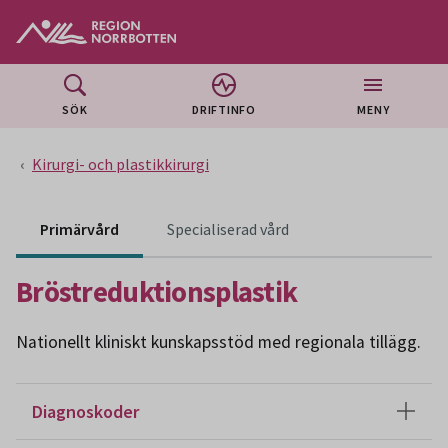
Gå till huvudmeny
Gå till övergripande innehåll
Gå till sidfoten
SÖK
DRIFTINFO
MENY
Kirurgi- och plastikkirurgi
Primärvård
Specialiserad vård
Bröstreduktionsplastik
Nationellt kliniskt kunskapsstöd med regionala tillägg.
Diagnoskoder