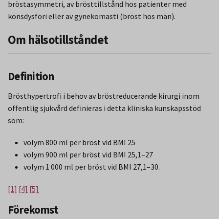
bröstasymmetri, av brösttillstånd hos patienter med
könsdysfori eller av gynekomasti (bröst hos män).
Om hälsotillståndet
Definition
Brösthypertrofi i behov av bröstreducerande kirurgi inom
offentlig sjukvård definieras i detta kliniska kunskapsstöd
som:
volym 800 ml per bröst vid BMI 25
volym 900 ml per bröst vid BMI 25,1–27
volym 1 000 ml per bröst vid BMI 27,1–30.
[1]
[4]
[5]
Förekomst