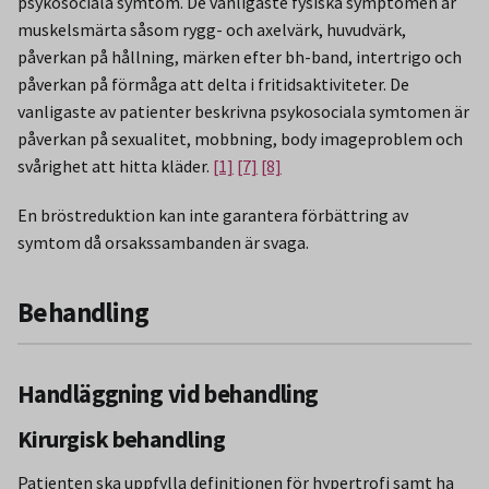
psykosociala symtom. De vanligaste fysiska symptomen är
muskelsmärta såsom rygg- och axelvärk, huvudvärk,
påverkan på hållning, märken efter bh-band, intertrigo och
påverkan på förmåga att delta i fritidsaktiviteter. De
vanligaste av patienter beskrivna psykosociala symtomen är
påverkan på sexualitet, mobbning, body imageproblem och
svårighet att hitta kläder.
[1]
[7]
[8]
En bröstreduktion kan inte garantera förbättring av
symtom då orsakssambanden är svaga.
Behandling
Handläggning vid behandling
Kirurgisk behandling
Patienten ska uppfylla definitionen för hypertrofi samt ha