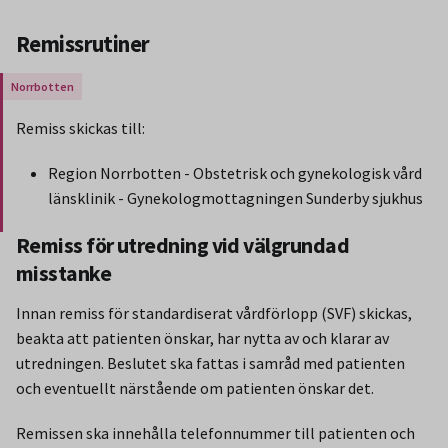
Remissrutiner
Gäller endast för Region Norrbotten.
Remiss skickas till:
Region Norrbotten - Obstetrisk och gynekologisk vård
länsklinik - Gynekologmottagningen Sunderby sjukhus
Slut på stycket som endast gäller Region Norbotten.
Remiss för utredning vid välgrundad
misstanke
Innan remiss för standardiserat vårdförlopp (SVF) skickas,
beakta att patienten önskar, har nytta av och klarar av
utredningen. Beslutet ska fattas i samråd med patienten
och eventuellt närstående om patienten önskar det.
Remissen ska innehålla telefonnummer till patienten och