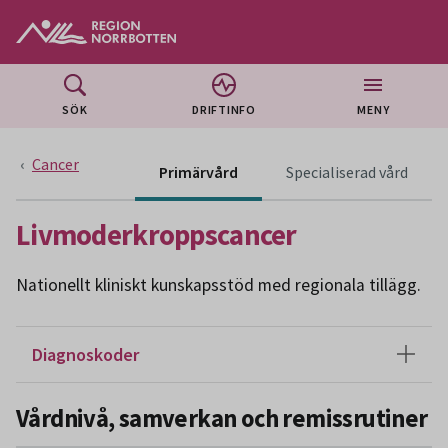
Gå till huvudmeny
Gå till övergripande innehåll
Gå till sidfoten
SÖK
DRIFTINFO
MENY
Cancer
Innehå
Primärvård
Specialiserad vård
Livmoderkroppscancer
Nationellt kliniskt kunskapsstöd med regionala tillägg.
Diagnoskoder
Vårdnivå, samverkan och remissrutiner