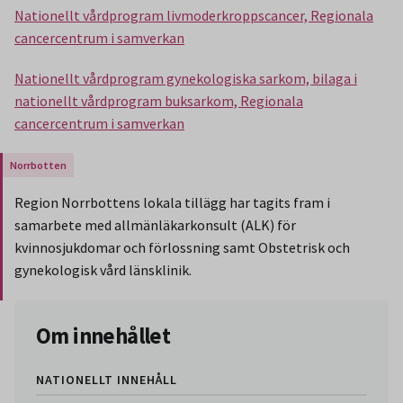
Nationellt vårdprogram livmoderkroppscancer, Regionala
cancercentrum i samverkan
Nationellt vårdprogram gynekologiska sarkom, bilaga i
nationellt vårdprogram buksarkom, Regionala
cancercentrum i samverkan
Gäller endast för Region Norrbotten.
Region Norrbottens lokala tillägg har tagits fram i
samarbete med allmänläkarkonsult (ALK) för
kvinnosjukdomar och förlossning samt Obstetrisk och
gynekologisk vård länsklinik.
Slut på stycket som endast gäller Region Norbotten.
Om innehållet
NATIONELLT INNEHÅLL