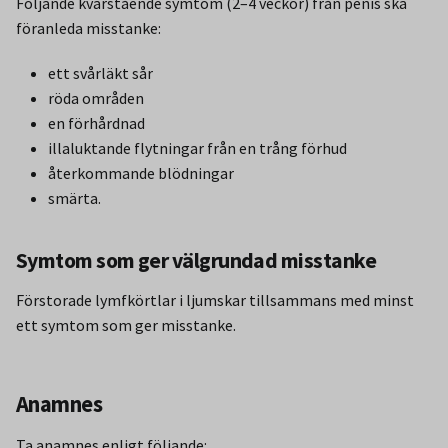
Följande kvarstående symtom (2–4 veckor) från penis ska
föranleda misstanke:
ett svårläkt sår
röda områden
en förhårdnad
illaluktande flytningar från en trång förhud
återkommande blödningar
smärta.
Symtom som ger välgrundad misstanke
Förstorade lymfkörtlar i ljumskar tillsammans med minst
ett symtom som ger misstanke.
Anamnes
Ta anamnes enligt följande: