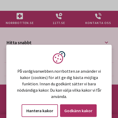
NORRBOTTEN.SE
1177.SE
KONTAKTA OSS
Hitta snabbt
Mer på vårdgivarwebben
Vi använder kakor
Om webbplatsen
På vardgivarwebben.norrbotten.se använder vi
kakor (cookies) för att ge dig bästa möjliga
funktion. Innan du godkänt sätter vi bara
nödvändiga kakor. Du kan välja vilka kakor vi får
använda.
©2026 Region Norrbotten
Hantera kakor
Godkänn kakor
Alla rättigheter reserverade
HITTA PÅ SIDAN