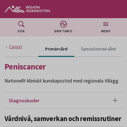
Gå till huvudmeny
Gå till övergripande innehåll
Gå till sidfoten
SÖK
DRIFTINFO
MENY
Cancer
Innehå
Primärvård
Specialiserad vård
Peniscancer
Nationellt kliniskt kunskapsstöd med regionala tillägg.
Diagnoskoder
Vårdnivå, samverkan och remissrutiner