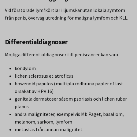
Vid förstorade lymfkörtlar i ljumskar utan lokala symtom
från penis, överväg utredning för maligna lymfom och KLL.
Differentialdiagnoser
Möjliga differentialdiagnoser till peniscancer kan vara
kondylom
lichen sclerosus et atroficus
bowenoid papulos (multipla rödbruna papler oftast
orsakat av HPV 16)
genitala dermatoser såsom psoriasis och lichen ruber
planus
andra maligniteter, exempelvis Mb Paget, basaliom,
melanom, sarkom, lymfom
metastas från annan malignitet.