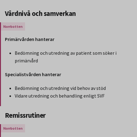
Vårdnivå och samverkan
Gäller endast för Region Norrbotten.
Primärvården hanterar
Bedömning och utredning av patient som söker i
primärvård
Specialistvården hanterar
Bedömning och utredning vid behov av stöd
Vidare utredning och behandling enligt SVF
Slut på stycket som endast gäller Region Norbotten.
Remissrutiner