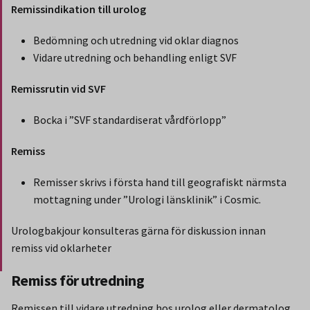
Gäller endast för Region Norrbotten.
Remissindikation till urolog
Bedömning och utredning vid oklar diagnos
Vidare utredning och behandling enligt SVF
Remissrutin vid SVF
Bocka i ”SVF standardiserat vårdförlopp”
Remiss
Remisser skrivs i första hand till geografiskt närmsta
mottagning under ”Urologi länsklinik” i Cosmic.
Urologbakjour konsulteras gärna för diskussion innan
remiss vid oklarheter
Slut på stycket som endast gäller Region Norbotten.
Remiss för utredning
Remissen till vidare utredning hos urolog eller dermatolog