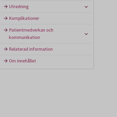
Undermeny: U
Utredning
Komplikationer
Patientmedverkan och
Undermeny: P
kommunikation
Relaterad information
Om innehållet