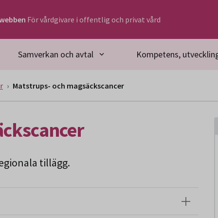
rwebben
För vårdgivare i offentlig och privat vård
Samverkan och avtal
Kompetens, utveckling
r
Matstrups- och magsäckscancer
äckscancer
gionala tillägg.