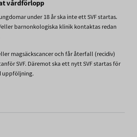
at vårdförlopp
ngdomar under 18 år ska inte ett SVF startas.
/eller barnonkologiska klinik kontaktas redan
.
ler magsäckscancer och får återfall (recidiv)
nför SVF. Däremot ska ett nytt SVF startas för
d uppföljning.