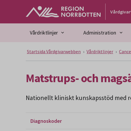
Gå till huvudmeny
Gå till övergripande innehåll
Gå till sidfoten
Vårdgiva
Vårdriktlinjer
Administration
Startsida Vårdgivarwebben
Vårdriktlinjer
Cance
Matstrups- och mags
Nationellt kliniskt kunskapsstöd med re
Diagnoskoder