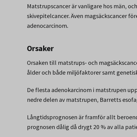
Matstrupscancer är vanligare hos män, och
skivepitelcancer. Även magsäckscancer fö
adenocarcinom.
Orsaker
Orsaken till matstrups- och magsäckscancer
ålder och både miljöfaktorer samt genetisk
De flesta adenokarcinom i matstrupen upps
nedre delen av matstrupen, Barretts esofa
Långtidsprognosen är framför allt beroen
prognosen dålig då drygt 20 % av alla patie