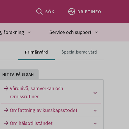
SÖK
DRIFTINFO
, forskning
Service och support
Innehåll för spec
Primärvård
Specialiserad vård
HITTA PÅ SIDAN
Vårdnivå, samverkan och
Undermeny: Vå
remissrutiner
Undermeny: O
Omfattning av kunskapsstödet
Undermeny: Om
Om hälsotillståndet