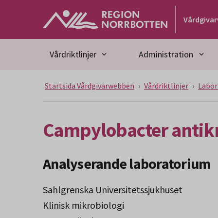
Gå till huvudmeny
Gå till övergripande innehåll
Gå till sidfoten
Vårdgiva
Vårdriktlinjer
Administration
Startsida Vårdgivarwebben
Vårdriktlinjer
Labor
Campylobacter antikr
Analyserande laboratorium
Sahlgrenska Universitetssjukhuset
Klinisk mikrobiologi