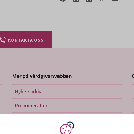
KONTAKTA OSS
Mer på vårdgivarwebben
Nyhetsarkiv
riktlinjer
Prenumeration
nistration
Utbildningskalender
verkan och avtal