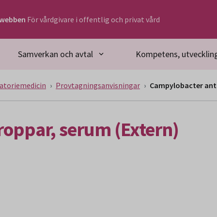
rwebben
För vårdgivare i offentlig och privat vård
Samverkan och avtal
Kompetens, utveckling
atoriemedicin
Provtagningsanvisningar
Campylobacter anti
oppar, serum (Extern)