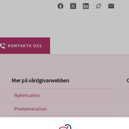
KONTAKTA OSS
Mer på vårdgivarwebben
Nyhetsarkiv
riktlinjer
Prenumeration
nistration
Utbildningskalender
verkan och avtal