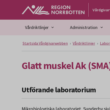
Gå till huvudmeny
Gå till övergripande innehåll
Gå till sidfoten
Vårdgiva
Vårdriktlinjer
Administration
Startsida Vårdgivarwebben
Vårdriktlinjer
Labor
Glatt muskel Ak (SMA
Utförande laboratorium
Mikrobiologiska laboratoriet, Sunderby sj