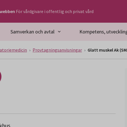
rwebben
För vårdgivare i offentlig och privat vård
Samverkan och avtal
Kompetens, utveckling
atoriemedicin
Provtagningsanvisningar
Glatt muskel Ak (SM
)
ukhus