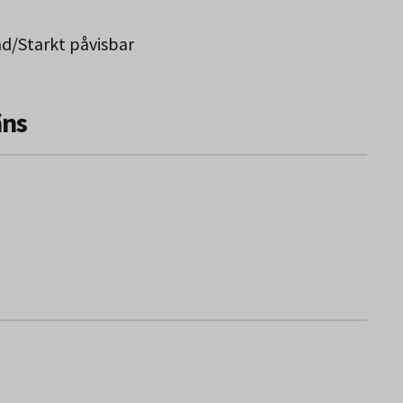
ad/Starkt påvisbar
äns