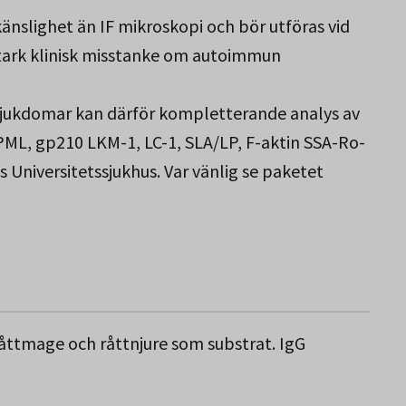
änslighet än IF mikroskopi och bör utföras vid
 stark klinisk misstanke om autoimmun
sjukdomar kan därför kompletterande analys av
ML, gp210 LKM-1, LC-1, SLA/LP, F-aktin SSA-Ro-
s Universitetssjukhus. Var vänlig se paketet
åttmage och råttnjure som substrat. IgG