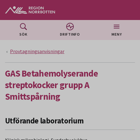
Gå till huvudmeny
Gå till övergripande innehåll
Gå till sidfoten
SÖK
DRIFTINFO
MENY
Provtagningsanvisningar
GAS Betahemolyserande
streptokocker grupp A
Smittspårning
Utförande laboratorium
Klinisk mikrobiologi, Sunderby sjukhus