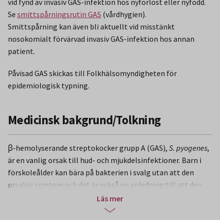
vid fynd av invasiv GAS-infektion hos nyförlöst eller nyfödd.
Se
smittspårningsrutin GAS
(vårdhygien).
Smittspårning kan även bli aktuellt vid misstänkt
nosokomialt förvärvad invasiv GAS-infektion hos annan
patient.
Påvisad GAS skickas till Folkhälsomyndigheten för
epidemiologisk typning.
Medicinsk bakgrund/Tolkning
β-hemolyserande streptokocker grupp A (GAS),
S. pyogenes
,
är en vanlig orsak till hud- och mjukdelsinfektioner. Barn i
förskoleålder kan bära på bakterien i svalg utan att den
orsakar symtom och det är också en anledning till att den
sprids i framförallt barngrupper. Vanliga infektioner är
Läs mer
halsfluss, svinkoppor, nagelbandsinfektion och ytliga