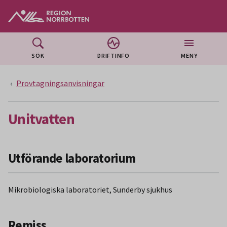
Gå till huvudmeny
Gå till övergripande innehåll
Gå till sidfoten
SÖK
DRIFTINFO
MENY
Provtagningsanvisningar
Unitvatten
Utförande laboratorium
Mikrobiologiska laboratoriet, Sunderby sjukhus
Remiss