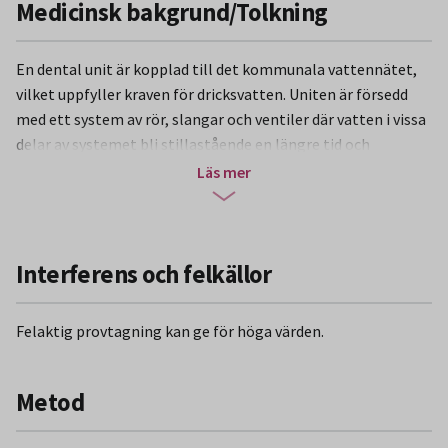
Medicinsk bakgrund/Tolkning
En dental unit är kopplad till det kommunala vattennätet,
vilket uppfyller kraven för dricksvatten. Uniten är försedd
med ett system av rör, slangar och ventiler där vatten i vissa
delar av systemet bli stillastående en längre tid och
genomströmningshastigheten är låg. Detta gör att
Läs mer
bakterier i vattnet växer till och kan bilda biofilm. Vattnet
från uniten innehåller därför ofta mer bakterier
än vattnet som kom in i den.
Interferens och felkällor
Från biofilmen lossnar bakterier som följer med vattnet ut
till patientens munhåla och från borrmaskin eller
Felaktig provtagning kan ge för höga värden.
ultraljudsinstrument bildas aerosoler som både patient och
personal kan andas in. Det är framför allt patienter med
nedsatt immunförsvar som riskerar att bli sjuk om uniten
Metod
släpper ut för höga halter av bakterier.