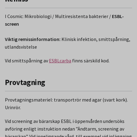
I Cosmic: Mikrobiologi / Multiresistenta bakterier /
ESBL-
screen
Viktig remissinformation:
Klinisk infektion, smittspårning,
utlandsvistelse
Vid smittspårning av
ESBLcarba
finns särskild kod.
Provtagning
Provtagningsmateriel: transportrör med agar (svart kork).
Urinrör.
Vid screening av bärarskap ESBL i öppenvården undersöks
avföring enligt instruktion nedan ”Ändtarm, screening av
bärarskap”. Vid inneliggande vård, till exempel vid inläggning