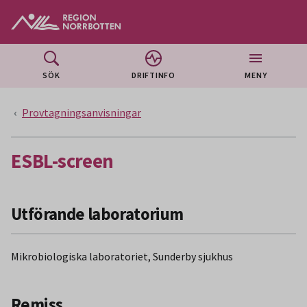
Gå till huvudmeny
Gå till övergripande innehåll
Gå till sidfoten
SÖK
DRIFTINFO
MENY
Provtagningsanvisningar
ESBL-screen
Utförande laboratorium
Mikrobiologiska laboratoriet, Sunderby sjukhus
Remiss