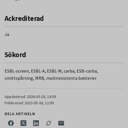
olika behandlingskrävande infektioner såsom
urinvägsinfektioner, bukinfektioner och sepsis.
Ackrediterad
ESBL och ESBLcarba är anmälningspliktiga för läkare vid
laboratorium. För ESBLcarba gäller även klinisk anmälnings-
Ja
och smittspårningsplikt av behandlande läkare.
Inom vården kan bristande följsamhet till basala
Sökord
hygienrutiner med förorenade händer och kläder föra smitta
vidare från en patient till nästa. Dåligt rengjord sanitär
ESBL-screen, ESBL-A, ESBL-M, carba, ESB-carba,
utrustning/instrument kan bidra till spridningen och
smittspårning, MRB, multiresistenta bakterier
överbeläggningar är en riskfaktor.
Uppdaterad: 2026-03-18, 14:58
Publicerad: 2023-05-30, 12:00
DELA ARTIKELN