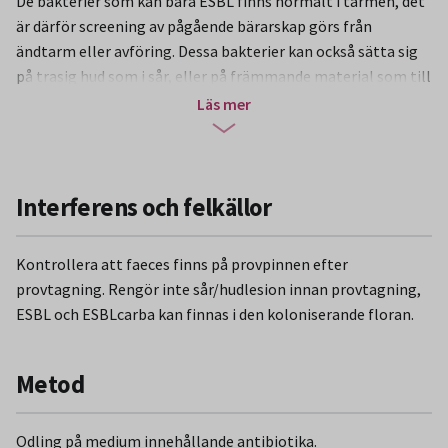
De bakterier som kan bära ESBL finns normalt i tarmen, det
är därför screening av pågående bärarskap görs från
ändtarm eller avföring. Dessa bakterier kan också sätta sig
på trasig hud som i sår, eller på främmande material som till
exempel PVK, CVK och KAD.
Läs mer
ESBL (extended spectrum beta-lactamase) inkluderar ESBL-
A, ESBL-M och ESBLcarba. ESBL definieras som ett
betalaktamas som bryter ned cefotaxim och/eller
Interferens och felkällor
ceftazidim och/eller karbapenemer OCH genen som kodar
för resistensen är överförbar mellan olika stammar av
Kontrollera att faeces finns på provpinnen efter
samma art och mellan
provtagning. Rengör inte sår/hudlesion innan provtagning,
olika arter.
ESBL och ESBLcarba kan finnas i den koloniserande floran.
ESBL förekommer framför allt hos gramnegativa
tarmbakterier (Enterobacterales) som till exempel
Metod
Escherischa coli
och
Klebsiella pneumoniae
. Dessa bakterier
förekommer normalt i tarmfloran (kolonisation) hos friska
Odling på medium innehållande antibiotika.
människor utan att orsaka infektion, men kan även orsaka