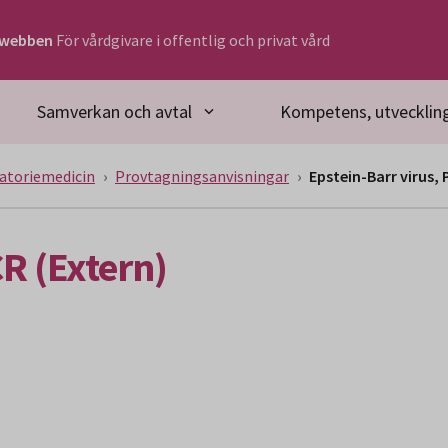
rwebben
För vårdgivare i offentlig och privat vård
Samverkan och avtal
Kompetens, utveckling
atoriemedicin
Provtagningsanvisningar
Epstein-Barr virus, 
CR (Extern)