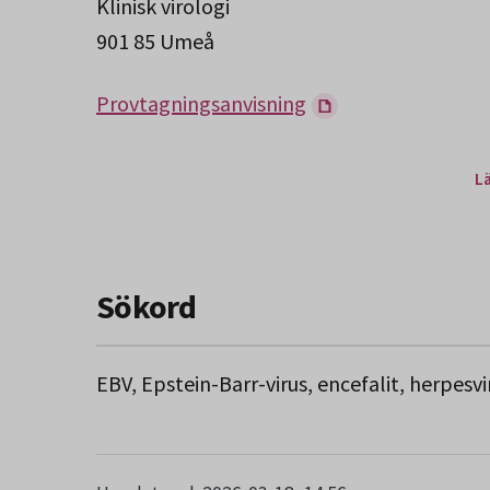
Klinisk virologi
901 85 Umeå
Provtagningsanvisning
L
Sökord
EBV, Epstein-Barr-virus, encefalit, herpes