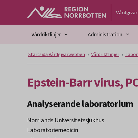
Gå till huvudmeny
Gå till övergripande innehåll
Gå till sidfoten
Vårdgiva
Vårdriktlinjer
Administration
Startsida Vårdgivarwebben
Vårdriktlinjer
Labor
Epstein-Barr virus, P
Analyserande laboratorium
Norrlands Universitetssjukhus
Laboratoriemedicin