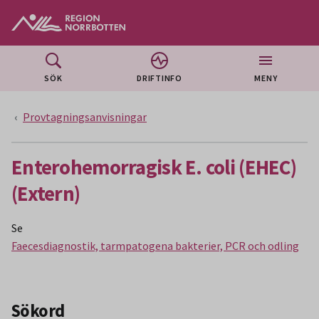
Gå till huvudmeny
Gå till övergripande innehåll
Gå till sidfoten
SÖK
DRIFTINFO
MENY
Provtagningsanvisningar
Enterohemorragisk E. coli (EHEC)
(Extern)
Se
Faecesdiagnostik, tarmpatogena bakterier, PCR och odling
Sökord