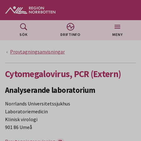
Gå till huvudmeny
Gå till övergripande innehåll
Gå till sidfoten
SÖK
DRIFTINFO
MENY
Provtagningsanvisningar
Cytomegalovirus, PCR (Extern)
Analyserande laboratorium
Norrlands Universitetssjukhus
Laboratoriemedicin
Klinisk virologi
901 86 Umeå