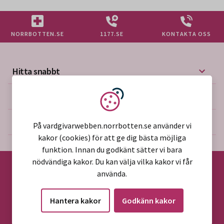
NORRBOTTEN.SE
1177.SE
KONTAKTA OSS
Hitta snabbt
Mer på vårdgivarwebben
Vi använder kakor
Om webbplatsen
På vardgivarwebben.norrbotten.se använder vi
kakor (cookies) för att ge dig bästa möjliga
funktion. Innan du godkänt sätter vi bara
nödvändiga kakor. Du kan välja vilka kakor vi får
använda.
©2026 Region Norrbotten
Hantera kakor
Godkänn kakor
Alla rättigheter reserverade