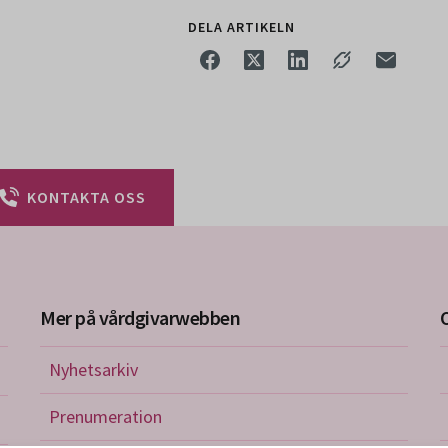
DELA ARTIKELN
KONTAKTA OSS
Mer på vårdgivarwebben
Nyhetsarkiv
riktlinjer
Prenumeration
nistration