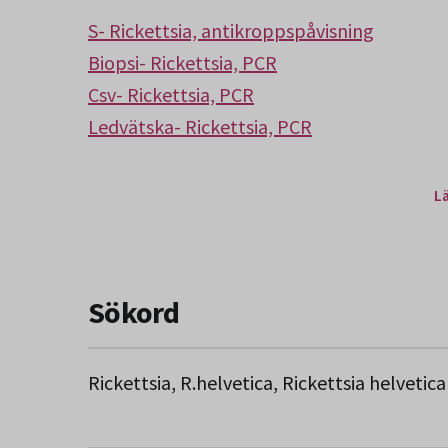
S- Rickettsia, antikroppspåvisning
Biopsi- Rickettsia, PCR
Csv- Rickettsia, PCR
Ledvätska- Rickettsia, PCR
L
Sökord
Rickettsia, R.helvetica, Rickettsia helvetica