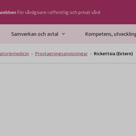
rwebben
För vårdgivare i offentlig och privat vård
Samverkan och avtal
Kompetens, utveckling
atoriemedicin
Provtagningsanvisningar
Rickettsia (Extern)