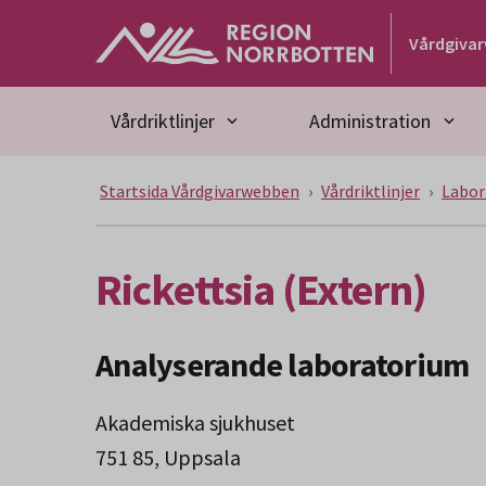
Gå till huvudmeny
Gå till övergripande innehåll
Gå till sidfoten
Vårdgiva
Vårdriktlinjer
Administration
Startsida Vårdgivarwebben
Vårdriktlinjer
Labor
Rickettsia (Extern)
Analyserande laboratorium
Akademiska sjukhuset
751 85, Uppsala