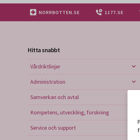
NORRBOTTEN.SE
1177.SE
Hitta snabbt
Vårdriktlinjer
Vård
Administration
Admi
Samverkan och avtal
Sam
Kompetens, utveckling, forskning
Kom
P
Service och support
f
Serv