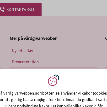
KONTAKTA OSS
Mer på vårdgivarwebben
Nyhetsarkiv
riktlinjer
Prenumeration
nistration
Utbildningskalender
verkan och avtal
Vi använder kakor
petens, utveckling, forskning
å vardgivarwebben.norrbotten.se använder vi kakor (cookie
ör att ge dig bästa möjliga funktion. Innan du godkänt sätt
ice och support
vi bara nödvändiga kakor. Du kan välja vilka kakor vi får