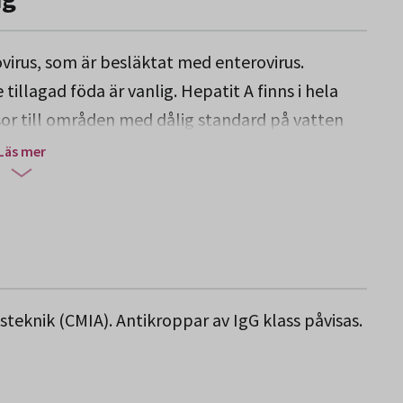
ovirus, som är besläktat med enterovirus.
tillagad föda är vanlig. Hepatit A finns i hela
esor till områden med dålig standard på vatten
Läs mer
re utresan ger ett gott skydd, som blir mycket
2 månader. Efter 2 doser kan man räkna med en
de hepatit A och B, finns också ett
knik (CMIA). Antikroppar av IgG klass påvisas.