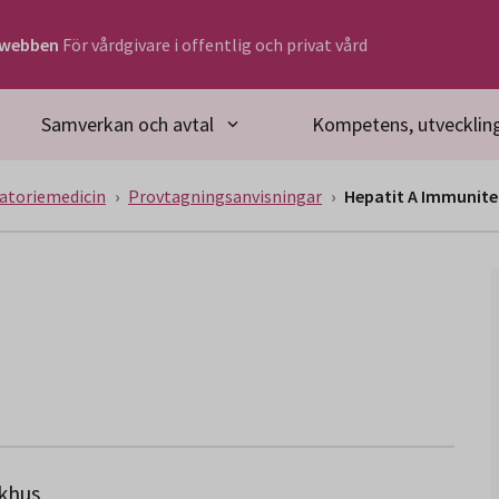
rwebben
För vårdgivare i offentlig och privat vård
Samverkan och avtal
Kompetens, utveckling
atoriemedicin
Provtagningsanvisningar
Hepatit A Immunite
ukhus