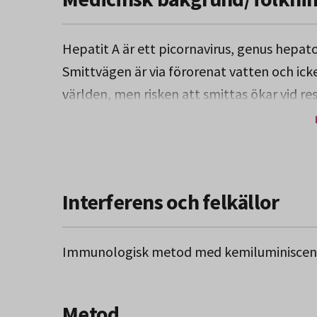
Hepatit A är ett picornavirus, genus hepat
Smittvägen är via förorenat vatten och icke 
världen, men risken att smittas ökar vid r
och avlopp.
Vaccination med endast en dos 14 dagar fö
långvarigt om en boosterdos ges inom 6–1
Interferens och felkällor
skyddseffekt under 10-20 år.
För resenärer som kan behöva vaccin för bå
Immunologisk metod med kemiluminiscenste
kombinationsvaccin tillgängligt.
Metod