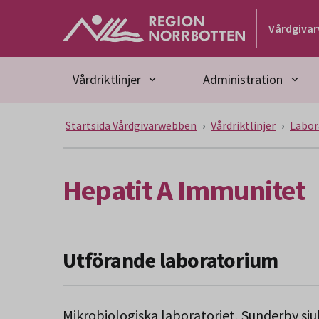
Gå till huvudmeny
Gå till övergripande innehåll
Gå till sidfoten
Vårdgiva
Vårdriktlinjer
Administration
Startsida Vårdgivarwebben
Vårdriktlinjer
Labor
Hepatit A Immunitet
Utförande laboratorium
Mikrobiologiska laboratoriet, Sunderby sj