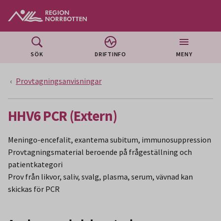
Gå till huvudmeny
Gå till övergripande innehåll
Gå till sidfoten
SÖK
DRIFTINFO
MENY
Provtagningsanvisningar
HHV6 PCR (Extern)
Meningo-encefalit, exantema subitum, immunosuppression
Provtagningsmaterial beroende på frågeställning och
patientkategori
Prov från likvor, saliv, svalg, plasma, serum, vävnad kan
skickas för PCR