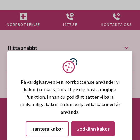
NORRBOTTEN.SE
1177.SE
KONTAKTA OSS
Hitta snabbt
Mer på vårdgivarwebben
Vi använder kakor
Om webbplatsen
På vardgivarwebben.norrbotten.se använder vi
kakor (cookies) för att ge dig bästa möjliga
funktion. Innan du godkänt sätter vi bara
nödvändiga kakor. Du kan välja vilka kakor vi får
använda.
©2026 Region Norrbotten
Hantera kakor
Godkänn kakor
Alla rättigheter reserverade