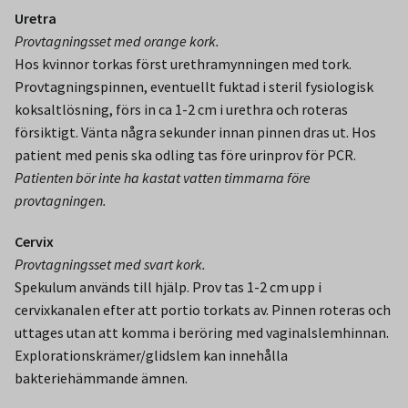
Uretra
Provtagningsset med orange kork.
Hos kvinnor torkas först urethramynningen med tork.
Provtagningspinnen, eventuellt fuktad i steril fysiologisk
koksaltlösning, förs in ca 1-2 cm i urethra och roteras
försiktigt. Vänta några sekunder innan pinnen dras ut. Hos
patient med penis ska odling tas före urinprov för PCR.
Patienten bör inte ha kastat vatten timmarna före
provtagningen.
Cervix
Provtagningsset med svart kork.
Spekulum används till hjälp. Prov tas 1-2 cm upp i
cervixkanalen efter att portio torkats av. Pinnen roteras och
uttages utan att komma i beröring med vaginalslemhinnan.
Explorationskrämer/glidslem kan innehålla
bakteriehämmande ämnen.