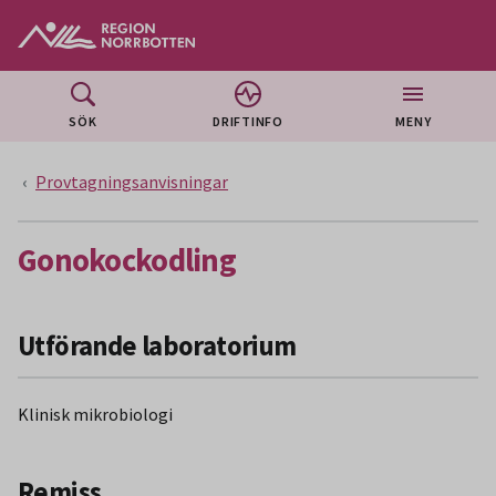
Gå till huvudmeny
Gå till övergripande innehåll
Gå till sidfoten
SÖK
DRIFTINFO
MENY
Provtagningsanvisningar
Gonokockodling
Utförande laboratorium
Klinisk mikrobiologi
Remiss