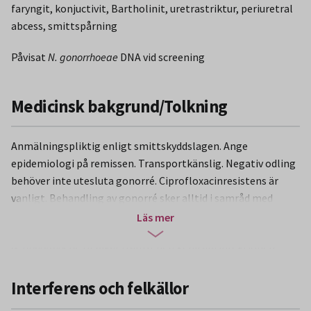
faryngit, konjuctivit, Bartholinit, uretrastriktur, periuretral
abcess, smittspårning
Påvisat
N. gonorrhoeae
DNA vid screening
Medicinsk bakgrund/Tolkning
Anmälningspliktig enligt smittskyddslagen. Ange
epidemiologi på remissen. Transportkänslig. Negativ odling
behöver inte utesluta gonorré. Ciprofloxacinresistens är
vanligt. Behandling av gonorré sker alltid i samråd med
venereolog/hudmottagning.
Läs mer
N. gonorrhoeae
orsakar främst den genitala infektionen
gonorré och kan ge upphov till uretrit, epididymit, orkit,
prostatit, periuretral abscess, uretrastriktur, proktit,
Interferens och felkällor
faryngit med eller utan symtom, endocervicit med vaginal