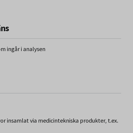
äns
om ingår i analysen
vor insamlat via medicintekniska produkter, t.ex.