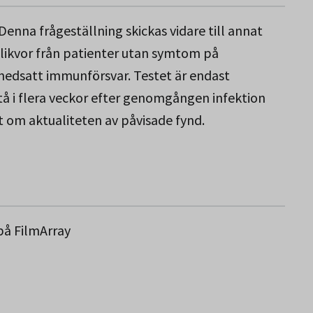
 Denna frågeställning skickas vidare till annat
å likvor från patienter utan symtom på
 nedsatt immunförsvar. Testet är endast
stå i flera veckor efter genomgången infektion
 och HSV-2)
t om aktualiteten av påvisade fynd.
på FilmArray
okocker)