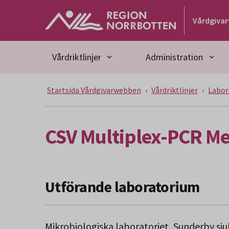
Gå till huvudmeny
Gå till övergripande innehåll
Gå till sidfoten
Vårdgiva
Vårdriktlinjer
Administration
Startsida Vårdgivarwebben
Vårdriktlinjer
Labor
CSV Multiplex-PCR Men
Utförande laboratorium
Mikrobiologiska laboratoriet, Sunderby sj