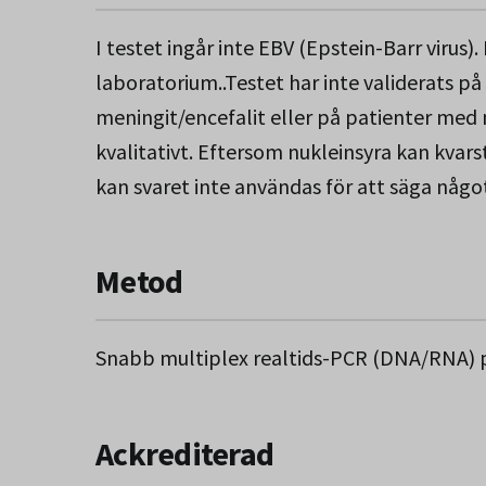
Escherichia coli (kapsel typ K1)
I testet ingår inte EBV (Epstein-Barr virus).
laboratorium..Testet har inte validerats p
Virus
meningit/encefalit eller på patienter med
kvalitativt. Eftersom nukleinsyra kan kvar
Humant herpesvirus typ 1 och 2 (HSV-1
kan svaret inte användas för att säga någo
Varicella Zostervirus (VZV)
Enterovirus
Humant herpesvirus 6 (HHV-6)
Metod
Humant parechovirus
Cytomegalovirus (CMV)
Snabb multiplex realtids-PCR (DNA/RNA) 
Svampar
Ackrediterad
Cryptococcus neoformans/gatti (krypt