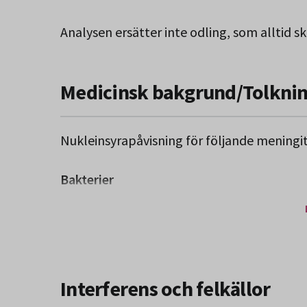
Analysen ersätter inte odling, som alltid sk
Medicinsk bakgrund/Tolkni
Nukleinsyrapåvisning för följande meningi
Bakterier
Streptococcus pneumoniae (pneumok
Neisseria meningitidis (meningokocker
Haemophilus influenzae
Interferens och felkällor
Listeria monocytogenes
Streptococcus agalactiae (grupp B str