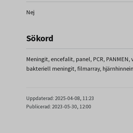
För att nå högsta känslighet ska provet t
Nej
undantag för herpesvirus där man når maxim
sjukdomsförloppet varför upprepad testning
Sökord
negativt. Negativt resultat utesluter inte 
Meningit, encefalit, panel, PCR, PANMEN, v
bakteriell meningit, filmarray, hjärnhinne
Uppdaterad: 2025-04-08, 11:23
Publicerad: 2023-05-30, 12:00