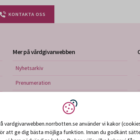
KONTAKTA OSS
Mer på vårdgivarwebben
Nyhetsarkiv
riktlinjer
Prenumeration
nistration
Utbildningskalender
verkan och avtal
Vi använder kakor
petens, utveckling, forskning
å vardgivarwebben.norrbotten.se använder vi kakor (cookie
ör att ge dig bästa möjliga funktion. Innan du godkänt sätt
ice och support