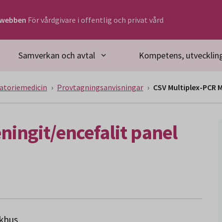
rwebben
För vårdgivare i offentlig och privat vård
Samverkan och avtal
Kompetens, utveckling
atoriemedicin
Provtagningsanvisningar
CSV Multiplex-PCR M
ingit/encefalit panel
ukhus