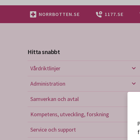
NORRBOTTEN.SE
1177.SE
Hitta snabbt
Vårdriktlinjer
Vård
Administration
Admi
Samverkan och avtal
Sam
Kompetens, utveckling, forskning
Kom
P
Service och support
f
Serv