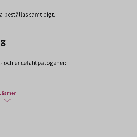
a beställas samtidigt.
ng
t- och encefalitpatogener:
Läs mer
ocker)
)
eptokocker)