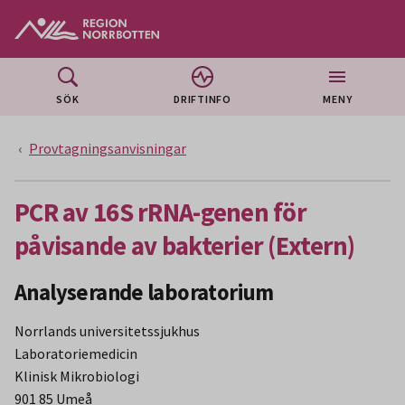
Gå till huvudmeny
Gå till övergripande innehåll
Gå till sidfoten
SÖK
DRIFTINFO
MENY
Provtagningsanvisningar
PCR av 16S rRNA-genen för
påvisande av bakterier (Extern)
Analyserande laboratorium
Norrlands universitetssjukhus
Laboratoriemedicin
Klinisk Mikrobiologi
901 85 Umeå