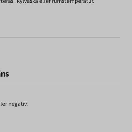
rteras i kylväska eller rumstemperatur.
äns
ler negativ.