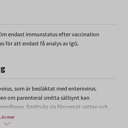
 Om endast immunstatus efter vaccination
s för att endast få analys av IgG.
ng
ovirus, som är besläktat med enterovirus.
ven om parenteral smitta sällsynt kan
remifasen. Smittväg via förorenat vatten och
ekomsten är hög i länder med låg hygienisk
Läs mer
rade länder numera är låg. Inkubationstid