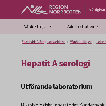
Gå till huvudmeny
Gå till övergripande innehåll
Gå till sidfoten
Vårdgiva
Vårdriktlinjer
Administration
Startsida Vårdgivarwebben
Vårdriktlinjer
Labor
Hepatit A serologi
Utförande laboratorium
Mikrobiologiska laboratoriet, Sunderby sj