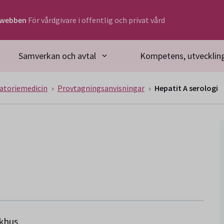
rwebben
För vårdgivare i offentlig och privat vård
Samverkan och avtal
Kompetens, utveckling
atoriemedicin
Provtagningsanvisningar
Hepatit A serologi
ukhus