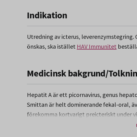
Indikation
Utredning av icterus, leverenzymstegring.
önskas, ska istället
HAV Immunitet
beställa
Medicinsk bakgrund/Tolkni
Hepatit A är ett picornavirus, genus hepat
Smittan är helt dominerande fekal-oral, ä
förekomma kortvarigt preicteriskt under vi
icke tillagad föda är vanlig. Hepatit A-för
standard medan prevalensen i industrialise