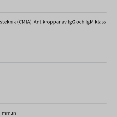
knik (CMIA). Antikroppar av IgG och IgM klass
, immun