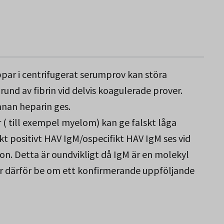
jukdom utan icterus är vanlig hos små barn. I
er, muskel- och huvudvärk samt illamående och
tegring, inte sällan uttalad, hör till.
 och aptitlöshet. Mindre än 1% av fallen går
par i centrifugerat serumprov kan störa
ång. För övrigt är komplikationer sällsynta.
und av fibrin vid delvis koagulerade prover.
ed påvisande av IgM-antikroppar under det akuta
nnan heparin ges.
 med symptomen och kvarstår normalt i ca 2-6
 ( till exempel myelom) kan ge falskt låga
 A infektion, där HAV IgM är positiv, är
skt positivt HAV IgM/ospecifikt HAV IgM ses vid
.
n. Detta är oundvikligt då IgM är en molekyl
ar därför be om ett konfirmerande uppföljande
ligen förekomma 1-2 veckor före icterusdebut till
med avdödat vaccin eller gammaglobulin.