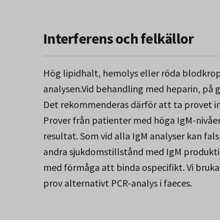
vanligen 2-6 veckor. Mild eller subklinisk s
övrigt är insjuknandet ofta akut, med feb
Interferens och felkällor
successiv utveckling av icterus. Transaminass
Konvalescensen kan vara lång med trötthet
Hög lipidhalt, hemolys eller röda blodkrop
med fulminant förlopp med t.o.m. fatal utg
analysen.Vid behandling med heparin, på gr
Diagnostiken är framför allt serologisk m
Det rekommenderas därför att ta provet i
stadiet. HAV IgM påvisas nästan samtidigt
Prover från patienter med höga IgM-nivåer
månader efter symtomdebut. Aktuell hepatit
resultat. Som vid alla IgM analyser kan fal
anmälningspliktig enligt smittskyddslagen
andra sjukdomstillstånd med IgM produktio
med förmåga att binda ospecifikt. Vi bruk
Smittsamhet (via virus i faeces) anges van
prov alternativt PCR-analys i faeces.
ungefär 2 veckor efter. Profylax kan ges 