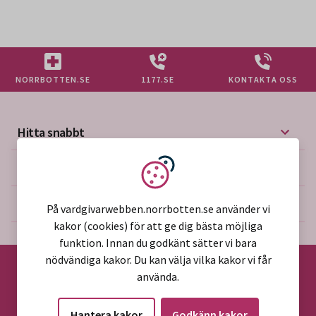
NORRBOTTEN.SE
1177.SE
KONTAKTA OSS
Hitta snabbt
Mer på vårdgivarwebben
Vi använder kakor
Om webbplatsen
På vardgivarwebben.norrbotten.se använder vi
kakor (cookies) för att ge dig bästa möjliga
funktion. Innan du godkänt sätter vi bara
nödvändiga kakor. Du kan välja vilka kakor vi får
använda.
©2026 Region Norrbotten
Hantera kakor
Godkänn kakor