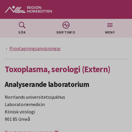
Gå till huvudmeny
Gå till övergripande innehåll
Gå till sidfoten
SÖK
DRIFTINFO
MENY
Provtagningsanvisningar
Toxoplasma, serologi (Extern)
Analyserande laboratorium
Norrlands universitetssjukhus
Laboratoriemedicin
Klinisk virologi
901 85 Umeå