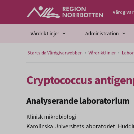
Gå till huvudmeny
Gå till övergripande innehåll
Gå till sidfoten
Vårdgiva
Vårdriktlinjer
Administration
Startsida Vårdgivarwebben
Vårdriktlinjer
Labor
Cryptococcus antigen
Analyserande laboratorium
Klinisk mikrobiologi
Karolinska Universitetslaboratoriet, Hudd