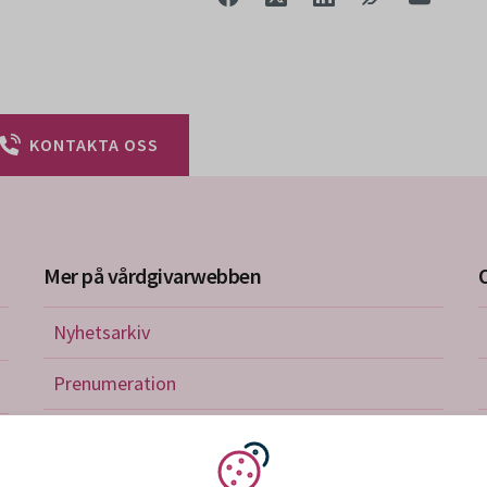
KONTAKTA OSS
Mer på vårdgivarwebben
Nyhetsarkiv
riktlinjer
Prenumeration
nistration
Utbildningskalender
verkan och avtal