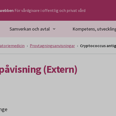
rwebben
För vårdgivare i offentlig och privat vård
Samverkan och avtal
Kompetens, utveckling
atoriemedicin
Provtagningsanvisningar
Cryptococcus antig
påvisning (Extern)
inge