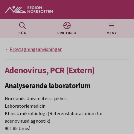
Gå till huvudmeny
Gå till övergripande innehåll
Gå till sidfoten
SÖK
DRIFTINFO
MENY
Provtagningsanvisningar
Adenovirus, PCR (Extern)
Analyserande laboratorium
Norrlands Universitetssjukhus
Laboratoriemedicin
Klinisk mikrobiologi (Referenslaboratorium för
adenovirusdiagnostik)
901 85 Umeå