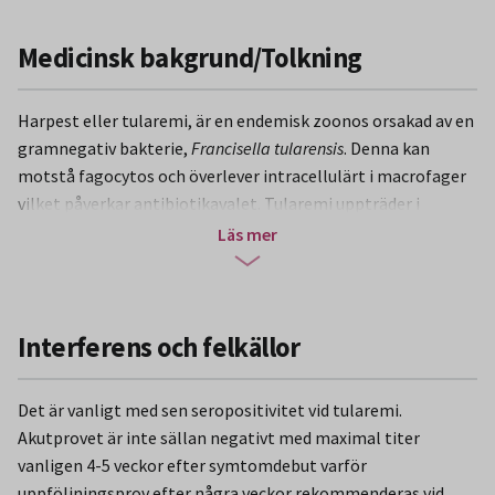
Medicinsk bakgrund/Tolkning
Harpest eller tularemi, är en endemisk zoonos orsakad av en
gramnegativ bakterie,
Francisella tularensis
. Denna kan
motstå fagocytos och överlever intracellulärt i macrofager
vilket påverkar antibiotikavalet. Tularemi uppträder i
Sverige framförallt i de norra delarna men finns även
Läs mer
söderut i landet och har för övrigt en världsomfattande
spridning. Inkubationstiden för human infektion anges till
1- 10 dagar. F. tularensis har ett brett värdspektrum och kan
infektera ett 100-tal olika arter, från encelliga organismer
Interferens och felkällor
till däggdjur. Den djurreservoir som tycks ha störst betydelse
för människa är gnagare. Infektionskänsligheten är
Det är vanligt med sen seropositivitet vid tularemi.
artrelaterad. Människan är måttligt känslig med låg
Akutprovet är inte sällan negativt med maximal titer
dödlighet medan många gnagare är mycket känsliga.
vanligen 4-5 veckor efter symtomdebut varför
Notabelt är att skogsharen snabbt blir sjuk medan
uppföljningsprov efter några veckor rekommenderas vid