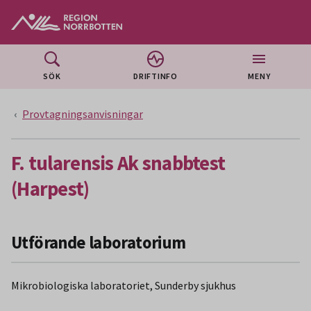
Gå till huvudmeny
Gå till övergripande innehåll
Gå till sidfoten
SÖK
DRIFTINFO
MENY
Provtagningsanvisningar
F. tularensis Ak snabbtest
(Harpest)
Utförande laboratorium
Mikrobiologiska laboratoriet, Sunderby sjukhus