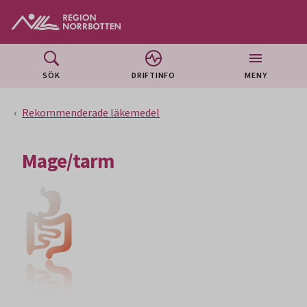
Gå till huvudmeny
Gå till övergripande innehåll
Gå till sidfoten
SÖK
DRIFTINFO
MENY
Rekommenderade läkemedel
Mage/tarm