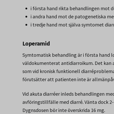
i första hand rikta behandlingen mot 
i andra hand mot de patogenetiska m
i tredje hand mot själva symtomet diar
Loperamid
Symtomatisk behandling är i första hand l
väldokumenterat antidiarroikum. Det kan an
som vid kronisk funktionell diarréproble
förutsätter att patienten inte är allmänpåv
Vid akuta diarréer inleds behandlingen med
avföringstillfälle med diarré. Vänta dock 
Dygnsdosen bör inte överskrida 16 mg.