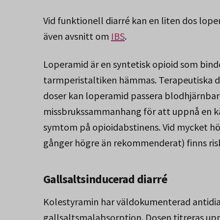
Vid funktionell diarré kan en liten dos lop
även avsnitt om
IBS
.
Loperamid är en syntetisk opioid som binde
tarmperistaltiken hämmas. Terapeutiska d
doser kan loperamid passera blodhjärnbarr
missbrukssammanhang för att uppnå en käns
symtom på opioidabstinens. Vid mycket hög
gånger högre än rekommenderat) finns risk
Gallsaltsinducerad diarré
Kolestyramin har väldokumenterad antidiarr
gallsaltsmalabsorption. Dosen titreras up