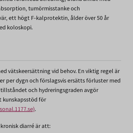
absorption, tumörmisstanke och
r, ett högt F-kalprotektin, ålder över 50 år
ed koloskopi.
d vätskeersättning vid behov. En viktig regel är
iter per dygn och förslagsvis ersätts förluster med
äntillståndet och hydreringsgraden avgör
kt kunskapsstöd för
sonal.1177.se)
.
kronisk diarré är att: