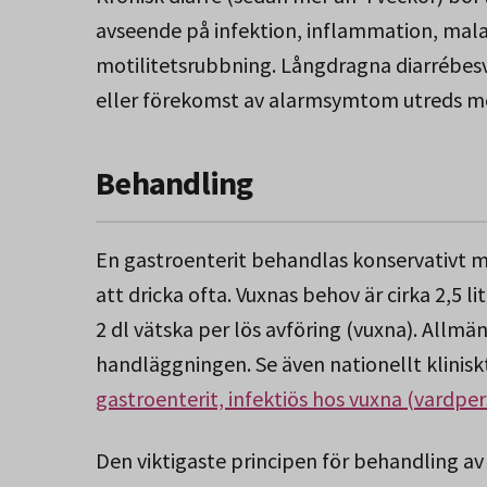
avseende på infektion, inflammation, mal
motilitetsrubbning. Långdragna diarrébesvä
eller förekomst av alarmsymtom utreds m
Behandling
En gastroenterit behandlas konservativt me
att dricka ofta. Vuxnas behov är cirka 2,5 l
2 dl vätska per lös avföring (vuxna). Allm
handläggningen. Se även nationellt klinis
gastroenterit, infektiös hos vuxna (vardper
Den viktigaste principen för behandling av 