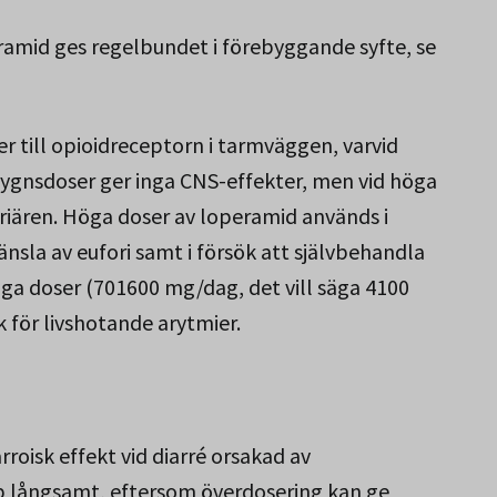
eramid ges regelbundet i förebyggande syfte, se
r till opioidreceptorn i tarmväggen, varvid
ygnsdoser ger inga CNS-effekter, men vid höga
iären. Höga doser av loperamid används i
la av eufori samt i försök att självbehandla
a doser (70­1600 mg/dag, det vill säga 4­100
 för livshotande arytmier.
oisk effekt vid diarré orsakad av
p långsamt, eftersom överdosering kan ge