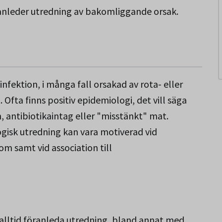
ranleder utredning av bakomliggande orsak.
 infektion, i många fall orsakad av rota- eller
 Ofta finns positiv epidemiologi, det vill säga
, antibiotikaintag eller "misstänkt" mat.
ogisk utredning kan vara motiverad vid
om samt vid association till
 alltid föranleda utredning, bland annat med