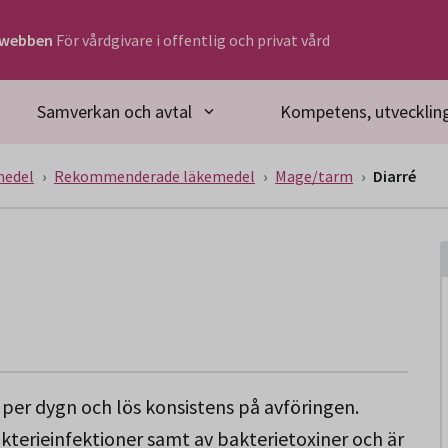
rwebben
För vårdgivare i offentlig och privat vård
Samverkan och avtal
Kompetens, utveckling
medel
Rekommenderade läkemedel
Mage/tarm
Diarré
r per dygn och lös konsistens på avföringen.
bakterieinfektioner samt av bakterietoxiner och är