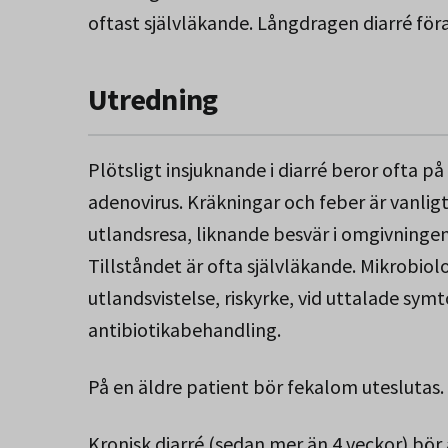
oftast självläkande. Långdragen diarré fö
Utredning
Plötsligt insjuknande i diarré beror ofta på
adenovirus. Kräkningar och feber är vanligt.
utlandsresa, liknande besvär i omgivningen
Tillståndet är ofta självläkande. Mikrobiol
utlandsvistelse, riskyrke, vid uttalade symt
antibiotikabehandling.
På en äldre patient bör fekalom uteslutas.
Kronisk diarré (sedan mer än 4 veckor) bör