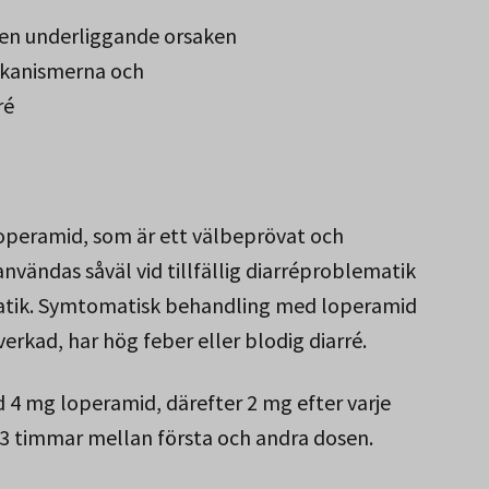
den underliggande orsaken
ekanismerna och
ré
operamid, som är ett välbeprövat och
vändas såväl vid tillfällig diarréproblematik
matik. Symtomatisk behandling med loperamid
erkad, har hög feber eller blodig diarré.
 4 mg loperamid, därefter 2 mg efter varje
2-3 timmar mellan första och andra dosen.