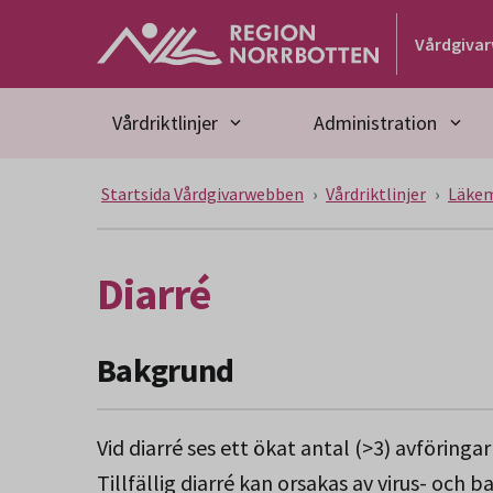
Gå till huvudmeny
Gå till övergripande innehåll
Gå till sidfoten
Vårdgiva
Vårdriktlinjer
Administration
Startsida Vårdgivarwebben
Vårdriktlinjer
Läke
Diarré
Bakgrund
Vid diarré ses ett ökat antal (>3) avföringa
Tillfällig diarré kan orsakas av virus- och 