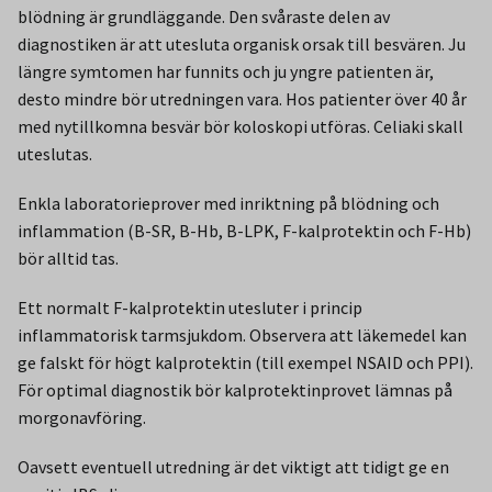
blödning är grundläggande. Den svåraste delen av
diagnostiken är att utesluta organisk orsak till besvären. Ju
längre symtomen har funnits och ju yngre patienten är,
desto mindre bör utredningen vara. Hos patienter över 40 år
med nytillkomna besvär bör koloskopi utföras. Celiaki skall
uteslutas.
Enkla laboratorieprover med inriktning på blödning och
inflammation (B-SR, B-Hb, B-LPK, F-kalprotektin och F-Hb)
bör alltid tas.
Ett normalt F-kalprotektin utesluter i princip
inflammatorisk tarmsjukdom. Observera att läkemedel kan
ge falskt för högt kalprotektin (till exempel NSAID och PPI).
För optimal diagnostik bör kalprotektinprovet lämnas på
morgonavföring.
Oavsett eventuell utredning är det viktigt att tidigt ge en