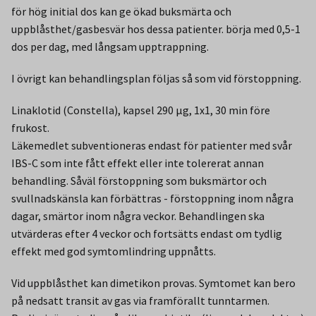
för hög initial dos kan ge ökad buksmärta och
uppblåsthet/gasbesvär hos dessa patienter. börja med 0,5-1
dos per dag, med långsam upptrappning.
I övrigt kan behandlingsplan följas så som vid förstoppning.
Linaklotid (Constella), kapsel 290 µg, 1x1, 30 min före
frukost.
Läkemedlet subventioneras endast för patienter med svår
IBS-C som inte fått effekt eller inte tolererat annan
behandling. Såväl förstoppning som buksmärtor och
svullnadskänsla kan förbättras - förstoppning inom några
dagar, smärtor inom några veckor. Behandlingen ska
utvärderas efter 4 veckor och fortsätts endast om tydlig
effekt med god symtomlindring uppnåtts.
Vid uppblåsthet kan dimetikon provas. Symtomet kan bero
på nedsatt transit av gas via framförallt tunntarmen.