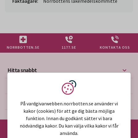
Faktaägare:
Norrbottens läkemedelskommitté
NORRBOTTEN.SE
1177.SE
KONTAKTA OSS
Hitta snabbt
Mer på vårdgivarwebben
Vi använder kakor
Om webbplatsen
På vardgivarwebben.norrbotten.se använder vi
kakor (cookies) för att ge dig bästa möjliga
funktion. Innan du godkänt sätter vi bara
nödvändiga kakor. Du kan välja vilka kakor vi får
använda.