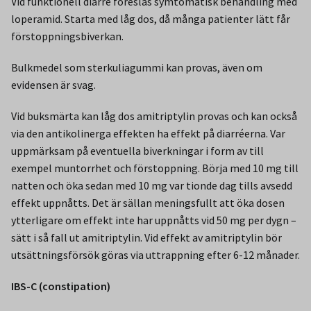
Vid funktionell diarré föreslås symtomatisk behandling med
loperamid. Starta med låg dos, då många patienter lätt får
förstoppningsbiverkan.
Bulkmedel som sterkuliagummi kan provas, även om
evidensen är svag.
Vid buksmärta kan låg dos amitriptylin provas och kan också
via den antikolinerga effekten ha effekt på diarréerna. Var
uppmärksam på eventuella biverkningar i form av till
exempel muntorrhet och förstoppning. Börja med 10 mg till
natten och öka sedan med 10 mg var tionde dag tills avsedd
effekt uppnåtts. Det är sällan meningsfullt att öka dosen
ytterligare om effekt inte har uppnåtts vid 50 mg per dygn –
sätt i så fall ut amitriptylin. Vid effekt av amitriptylin bör
utsättningsförsök göras via uttrappning efter 6-12 månader.
IBS-C (constipation)