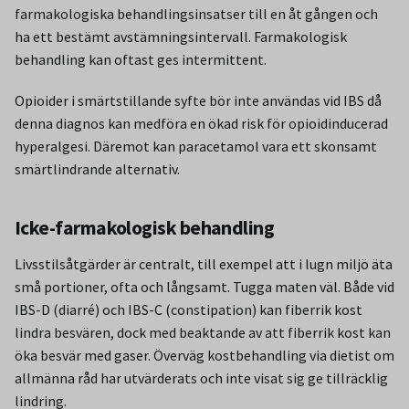
farmakologiska behandlingsinsatser till en åt gången och
ha ett bestämt avstämningsintervall. Farmakologisk
behandling kan oftast ges intermittent.
Opioider i smärtstillande syfte bör inte användas vid IBS då
denna diagnos kan medföra en ökad risk för opioidinducerad
hyperalgesi. Däremot kan paracetamol vara ett skonsamt
smärtlindrande alternativ.
Icke-farmakologisk behandling
Livsstilsåtgärder är centralt, till exempel att i lugn miljö äta
små portioner, ofta och långsamt. Tugga maten väl. Både vid
IBS-D (diarré) och IBS-C (constipation) kan fiberrik kost
lindra besvären, dock med beaktande av att fiberrik kost kan
öka besvär med gaser. Överväg kostbehandling via dietist om
allmänna råd har utvärderats och inte visat sig ge tillräcklig
lindring.