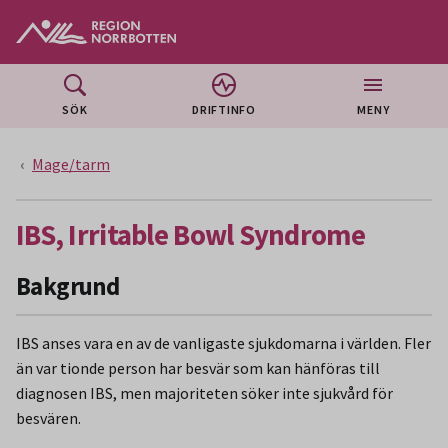
Gå till huvudmeny
Gå till övergripande innehåll
Gå till sidfoten
SÖK
DRIFTINFO
MENY
Mage/tarm
IBS, Irritable Bowl Syndrome
Bakgrund
IBS anses vara en av de vanligaste sjukdomarna i världen. Fler
än var tionde person har besvär som kan hänföras till
diagnosen IBS, men majoriteten söker inte sjukvård för
besvären.