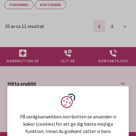
FORSKNING
DOKTORAND
10 av ca 11 resultat
1
2
»
NORRBOTTEN.SE
1177.SE
KONTAKTA OSS
Hitta snabbt
Mer på vårdgivarwebben
Vi använder kakor
Om webbplatsen
På vardgivarwebben.norrbotten.se använder vi
kakor (cookies) för att ge dig bästa möjliga
funktion. Innan du godkänt sätter vi bara