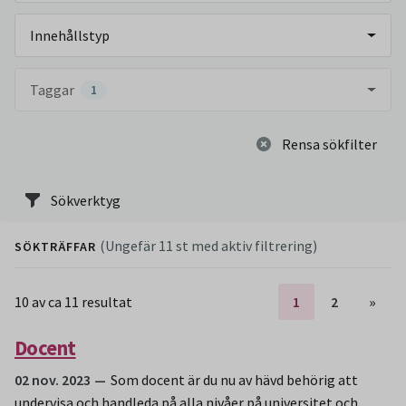
Innehållstyp
Taggar
1
Rensa sökfilter
Sökverktyg
(Ungefär 11 st med aktiv filtrering)
SÖKTRÄFFAR
10 av ca 11 resultat
1
2
»
Docent
02 nov. 2023
Som docent är du nu av hävd behörig att
undervisa och handleda på alla nivåer på universitet och