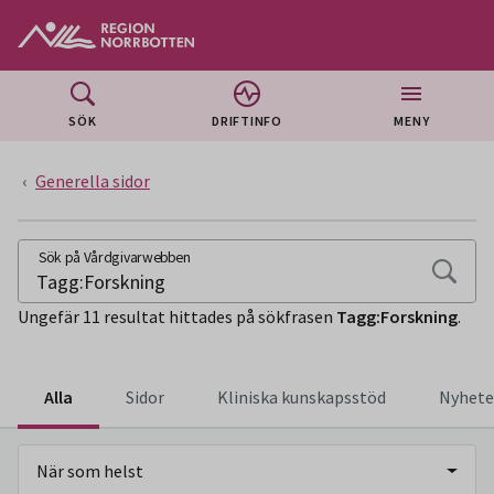
Gå till huvudmeny
Gå till övergripande innehåll
Gå till sidfoten
SÖK
DRIFTINFO
MENY
Generella sidor
SÖKSIDA
Sök på Vårdgivarwebben
Ungefär 11 resultat hittades på sökfrasen
Tagg:Forskning
.
Alla
Sidor
Kliniska kunskapsstöd
Nyhete
När som helst