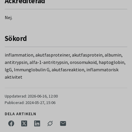
Ackrediterad
frågeställning och ingen proteinfraktionering utförs. Vid M-
komponent frågeställning ska istället elfores beställas.
Nej.
Sökord
inflammation, akutfasproteiner, akutfasprotein, albumin,
antitrypsin, alfa-1-antritrypsin, orosomukoid, haptoglobin,
IgG, Immunglobulin G, akutfasreaktion, inflammatorisk
aktivitet
Uppdaterad: 2026-06-16, 12:00
Publicerad: 2024-05-27, 15:06
DELA ARTIKELN