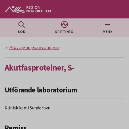
Gå till huvudmeny
Gå till övergripande innehåll
Gå till sidfoten
SÖK
DRIFTINFO
MENY
Provtagningsanvisningar
Akutfasproteiner, S-
Utförande laboratorium
Klinisk kemi Sunderbyn
Remiss