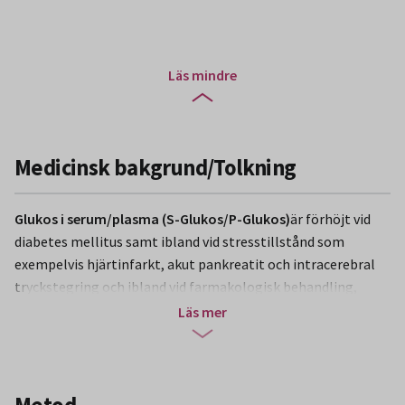
Läs mindre
Medicinsk bakgrund/Tolkning
Glukos i serum/plasma (S-Glukos/P-Glukos)
är förhöjt vid
diabetes mellitus samt ibland vid stresstillstånd som
exempelvis hjärtinfarkt, akut pankreatit och intracerebral
tryckstegring och ibland vid farmakologisk behandling,
exempelvis med kortison. Diagnosen diabetes ställs hos
Läs mer
personer som vid upprepade mätningar av fasteblodsocker
har värden på 7,0 mmol/L eller högre. För personer ≥20 år
kan ett konfirmerande HbA1c värde användas för diabetes
typ II, men ej för diabetes typ I, gravida och barn. Sänkta