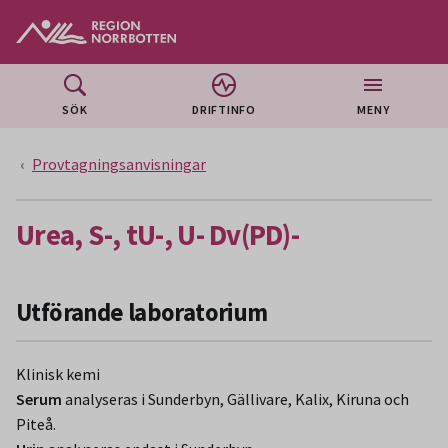
Gå till huvudmeny
Gå till övergripande innehåll
Gå till sidfoten
SÖK
DRIFTINFO
MENY
Provtagningsanvisningar
Urea, S-, tU-, U- Dv(PD)-
Utförande laboratorium
Klinisk kemi
Serum
analyseras i Sunderbyn, Gällivare, Kalix, Kiruna och
Piteå.