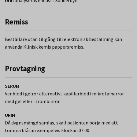
Urin
analyseras endast i Sunderbyn
Remiss
Beställare utan tillgång till elektronisk beställning kan
använda Klinisk kemis pappersremiss.
Provtagning
SERUM
Venblod i gelrör alternativt kapillärblod i mikrotainerrör
med gel eller i trombinrör.
URIN
Då dygnsmängd samlas, skall patienten börja med att
tömma blåsan exempelvis klockan 07:00.