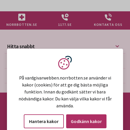
NORRBOTTEN.SE
1177.SE
KONTAKTA OSS
Hitta snabbt
Mer på vårdgivarwebben
Vi använder kakor
Om webbplatsen
På vardgivarwebben.norrbotten.se använder vi
kakor (cookies) för att ge dig bästa möjliga
funktion. Innan du godkänt sätter vi bara
nödvändiga kakor. Du kan välja vilka kakor vi får
använda.
©2026 Region Norrbotten
Hantera kakor
Godkänn kakor
Alla rättigheter reserverade