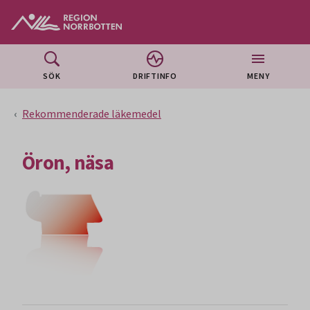
Gå till huvudmeny
Gå till övergripande innehåll
Gå till sidfoten
SÖK
DRIFTINFO
MENY
Rekommenderade läkemedel
Öron, näsa