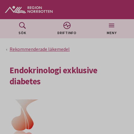
Gå till huvudmeny
Gå till övergripande innehåll
Gå till sidfoten
SÖK
DRIFTINFO
MENY
Rekommenderade läkemedel
Endokrinologi exklusive
diabetes