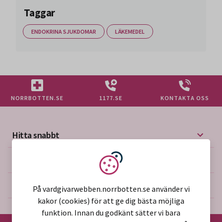
Taggar
ENDOKRINA SJUKDOMAR
LÄKEMEDEL
NORRBOTTEN.SE
1177.SE
KONTAKTA OSS
Hitta snabbt
Mer på vårdgivarwebben
Vi använder kakor
Om webbplatsen
På vardgivarwebben.norrbotten.se använder vi
kakor (cookies) för att ge dig bästa möjliga
funktion. Innan du godkänt sätter vi bara