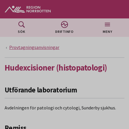
Gå till huvudmeny
Gå till övergripande innehåll
Gå till sidfoten
SÖK
DRIFTINFO
MENY
Provtagningsanvisningar
Hudexcisioner (histopatologi)
Utförande laboratorium
Avdelningen för patologi och cytologi, Sunderby sjukhus.
Remiss