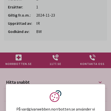
Ersätter:
1
Giltig fr.o.m.:
2024-11-23
Upprättad av:
IR
Godkänd av:
BW
NORRBOTTEN.SE
1177.SE
KONTAKTA OSS
Hitta snabbt
Mer på vårdgivarwebben
Vi använder kakor
Om webbplatsen
På vardgivarwebben.norrbotten.se använder vi