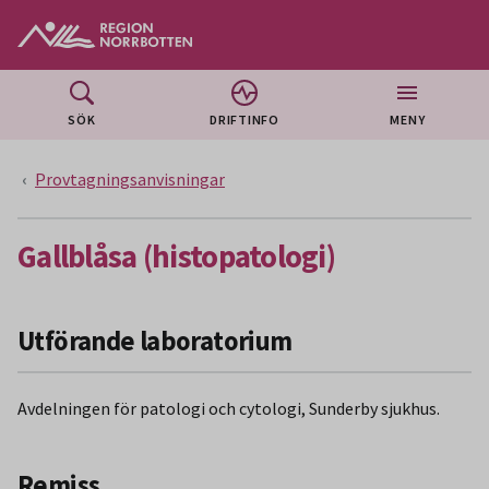
Gå till huvudmeny
Gå till övergripande innehåll
Gå till sidfoten
SÖK
DRIFTINFO
MENY
Provtagningsanvisningar
Gallblåsa (histopatologi)
Utförande laboratorium
Avdelningen för patologi och cytologi, Sunderby sjukhus.
Remiss