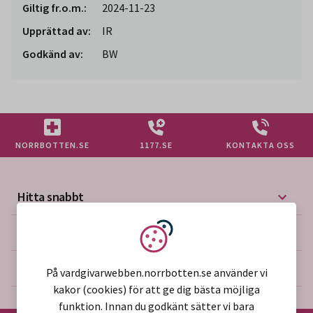
Giltig fr.o.m.:
2024-11-23
Upprättad av:
IR
Godkänd av:
BW
NORRBOTTEN.SE
1177.SE
KONTAKTA OSS
Hitta snabbt
Mer på vårdgivarwebben
Vi använder kakor
Om webbplatsen
På vardgivarwebben.norrbotten.se använder vi
kakor (cookies) för att ge dig bästa möjliga
funktion. Innan du godkänt sätter vi bara