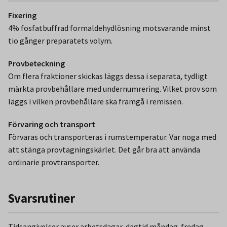
Fixering
4% fosfatbuffrad formaldehydlösning motsvarande minst
tio gånger preparatets volym.
Provbeteckning
Om flera fraktioner skickas läggs dessa i separata, tydligt
märkta provbehållare med undernumrering. Vilket prov som
läggs i vilken provbehållare ska framgå i remissen.
Förvaring och transport
Förvaras och transporteras i rumstemperatur. Var noga med
att stänga provtagningskärlet. Det går bra att använda
ordinarie provtransporter.
Svarsrutiner
Tidsangivelser avser arbetsdagar, dagtid måndag-fredag.