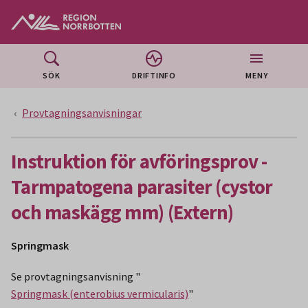
Gå till huvudmeny
Gå till övergripande innehåll
Gå till sidfoten
SÖK
DRIFTINFO
MENY
Provtagningsanvisningar
Instruktion för avföringsprov -
Tarmpatogena parasiter (cystor
och maskägg mm) (Extern)
Springmask
Se provtagningsanvisning "
Springmask (enterobius vermicularis)
"